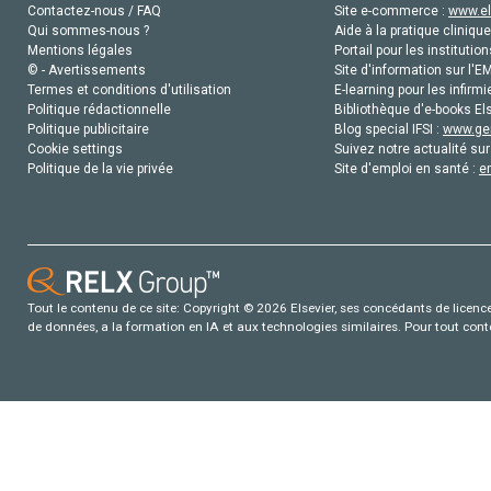
Contactez-nous / FAQ
Site e-commerce :
www.el
Qui sommes-nous ?
Aide à la pratique clinique
Mentions légales
Portail pour les institution
© - Avertissements
Site d'information sur l'E
Termes et conditions d'utilisation
E-learning pour les infirmi
Politique rédactionnelle
Bibliothèque d'e-books Els
Politique publicitaire
Blog special IFSI :
www.gen
Cookie settings
Suivez notre actualité sur
Politique de la vie privée
Site d'emploi en santé :
e
Tout le contenu de ce site: Copyright © 2026 Elsevier, ses concédants de licence e
de données, a la formation en IA et aux technologies similaires. Pour tout con