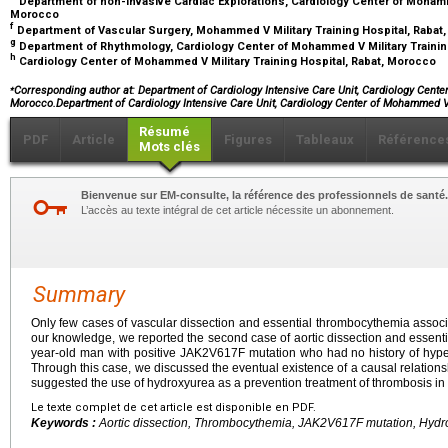
Department of non-Invasive Cardiac Explorations, Cardiology Center of Mohamme
Morocco
f
Department of Vascular Surgery, Mohammed V Military Training Hospital, Raba
g
Department of Rhythmology, Cardiology Center of Mohammed V Military Trainin
h
Cardiology Center of Mohammed V Military Training Hospital, Rabat, Morocco
⁎
Corresponding author at: Department of Cardiology Intensive Care Unit, Cardiology Cente
Morocco.Department of Cardiology Intensive Care Unit, Cardiology Center of Mohammed V
Résumé
PDF
Article
Figures
Tableaux
Référence
Mots clés
Bienvenue sur EM-consulte, la référence des professionnels de santé.
L’accès au texte intégral de cet article nécessite un abonnement.
Summary
Only few cases of vascular dissection and essential thrombocythemia associ
our knowledge, we reported the second case of aortic dissection and essent
year-old man with positive JAK2V617F mutation who had no history of hyper
Through this case, we discussed the eventual existence of a causal relation
suggested the use of hydroxyurea as a prevention treatment of thrombosis in
Le texte complet de cet article est disponible en PDF.
Keywords :
Aortic dissection, Thrombocythemia, JAK2V617F mutation, Hyd