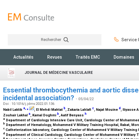
Rechercher
Service C
Rechercher
Actualités
Revues
Traités EMC
Domaines
JOURNAL DE MÉDECINE VASCULAIRE
Essential thrombocythemia and aortic disse
incidental association?
- 05/04/22
Doi : 10.1016/j.jdmv.2022.01.136
a
,
⁎
b
c
d
Nabil Laktib
, El Mehdi Mahtat
, Zakaria Lahlafi
, Najat Mouine
, Iliyasse 
a
b
h
Zouhair Lakhal
, Kamal Doghmi
, Aatif Benyass
a
Department of Cardiology Intensive Care Unit, Cardiology Center of Mohammed 
b
Department of Hematology, Mohammed V Military Training Hospital, Rabat, Mo
c
Catheterization laboratory, Cardiology Center of Mohammed V Military Training
d
Department of Clinical Cardiology, Cardiology Center of Mohammed V Military T
e