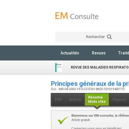
Rechercher
Actualités
Revues
Trait
REVUE DES MALADIES RESPIRATO
Principes généraux de la p
Doi : MR-04-2002-19-2-C2-0761-8425-101019-ART10
Résumé
PDF
Article
Figures
Mots clés
Bienvenue sur EM-consulte, la référen
Article gratuit.
Connectez-vous pour en bénéficier!