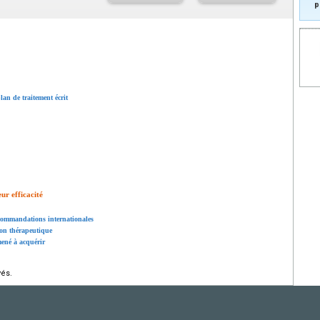
p
an de traitement écrit
eur efficacité
ecommandations internationales
ion thérapeutique
mené à acquérir
vés.