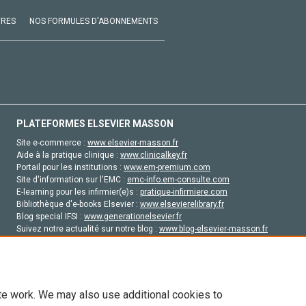
VRES
NOS FORMULES D'ABONNEMENTS
PLATEFORMES ELSEVIER MASSON
Site e-commerce :
www.elsevier-masson.fr
Aide à la pratique clinique :
www.clinicalkey.fr
Portail pour les institutions :
www.em-premium.com
Site d'information sur l'EMC :
emc-info.em-consulte.com
E-learning pour les infirmier(e)s :
pratique-infirmiere.com
Bibliothèque d'e-books Elsevier :
www.elsevierelibrary.fr
Blog special IFSI :
www.generationelsevier.fr
Suivez notre actualité sur notre blog :
www.blog-elsevier-masson.fr
Site d'emploi en santé :
emploisante.com
te work. We may also use additional cookies to