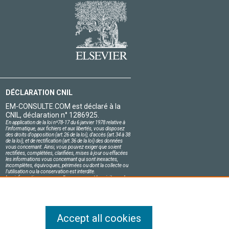
DÉCLARATION CNIL
EM-CONSULTE.COM est déclaré à la
CNIL, déclaration n° 1286925.
En application de la loi nº78-17 du 6 janvier 1978 relative à
l'informatique, aux fichiers et aux libertés, vous disposez
des droits d'opposition (art.26 de la loi), d'accès (art.34 à 38
de la loi), et de rectification (art.36 de la loi) des données
vous concernant. Ainsi, vous pouvez exiger que soient
rectifiées, complétées, clarifiées, mises à jour ou effacées
les informations vous concernant qui sont inexactes,
incomplètes, équivoques, périmées ou dont la collecte ou
l'utilisation ou la conservation est interdite.
Les informations personnelles concernant les visiteurs de
notre site, y compris leur identité, sont confidentielles.
Le responsable du site s'engage sur l'honneur à respecter
les conditions légales de confidentialité applicables en
France et à ne pas divulguer ces informations à des tiers.
Accept all cookies