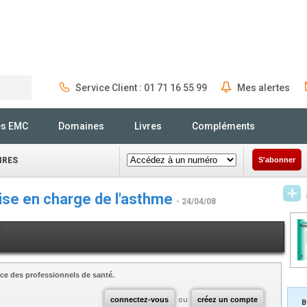
Service Client : 01 71 16 55 99
Mes alertes
Rechercher
és EMC
Domaines
Livres
Compléments
IRES
S'abonner
rise en charge de l'asthme
- 24/04/08
ce des professionnels de santé.
connectez-vous
ou
créez un compte
B