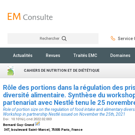
Rechercher
Service C
Rechercher
Actualités
Revues
Traités EMC
Domaines
CAHIERS DE NUTRITION ET DE DIÉTÉTIQUE
Rôle des portions dans la régulation des pri
diversité alimentaire. Synthèse du workshop
partenariat avec Nestlé tenu le 25 novemb
Role of portion size on the regulation of food intake and alimentary diver
Workshop in partnership Nestlé issued on November the 25th, 2021
Doi : 10.1016/j.cnd.2022.02.003
Bernard Guy-Grand
34T, boulevard Saint-Marcel, 75005 Paris, France