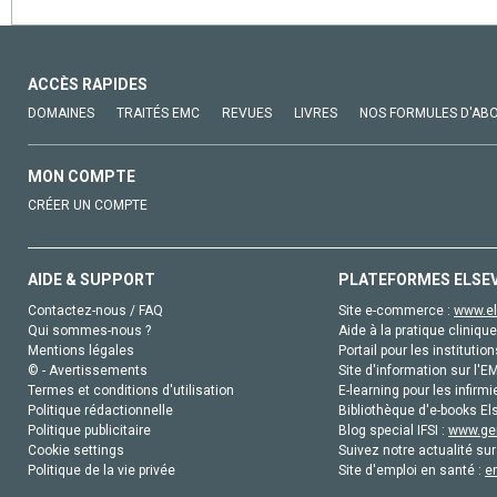
ACCÈS RAPIDES
DOMAINES
TRAITÉS EMC
REVUES
LIVRES
NOS FORMULES D'AB
MON COMPTE
CRÉER UN COMPTE
AIDE & SUPPORT
PLATEFORMES ELSE
Contactez-nous / FAQ
Site e-commerce :
www.el
Qui sommes-nous ?
Aide à la pratique clinique
Mentions légales
Portail pour les institution
© - Avertissements
Site d'information sur l'E
Termes et conditions d'utilisation
E-learning pour les infirmi
Politique rédactionnelle
Bibliothèque d'e-books Els
Politique publicitaire
Blog special IFSI :
www.gen
Cookie settings
Suivez notre actualité sur
Politique de la vie privée
Site d'emploi en santé :
e