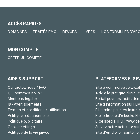
ACCÈS RAPIDES
DOMAINES
TRAITÉS EMC
REVUES
LIVRES
NOS FORMULES D'AB
MON COMPTE
CRÉER UN COMPTE
AIDE & SUPPORT
PLATEFORMES ELSE
Contactez-nous / FAQ
Site e-commerce :
www.el
Qui sommes-nous ?
Aide à la pratique clinique
Mentions légales
Portail pour les institution
© - Avertissements
Site d'information sur l'E
Termes et conditions d'utilisation
E-learning pour les infirmi
Politique rédactionnelle
Bibliothèque d'e-books Els
Politique publicitaire
Blog special IFSI :
www.gen
Cookie settings
Suivez notre actualité sur
Politique de la vie privée
Site d'emploi en santé :
e