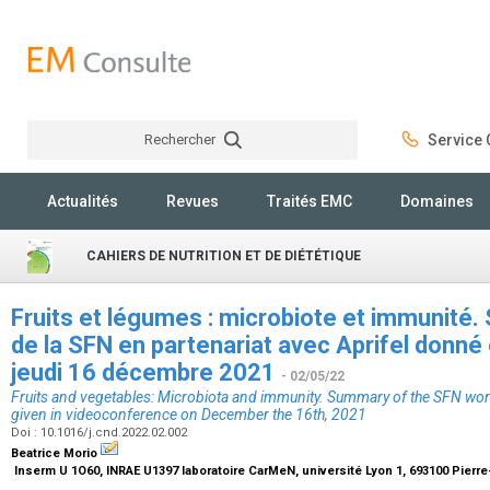
Rechercher
Service C
Rechercher
Actualités
Revues
Traités EMC
Domaines
CAHIERS DE NUTRITION ET DE DIÉTÉTIQUE
Fruits et légumes : microbiote et immunité
de la SFN en partenariat avec Aprifel donné
jeudi 16 décembre 2021
- 02/05/22
Fruits and vegetables: Microbiota and immunity. Summary of the SFN work
given in videoconference on December the 16th, 2021
Doi : 10.1016/j.cnd.2022.02.002
Beatrice Morio
Inserm U 1O60, INRAE U1397 laboratoire CarMeN, université Lyon 1, 693100 Pierr