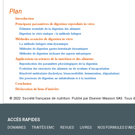
Plan
Introduction
Principaux paramètres de digestion reproduits in vitro
Éléments essentiels de la digestion des aliments
Digestion in vitro statique : la méthode Infogest
Méthodes avancées de digestion in vitro
La méthode Infogest semi-dynamique
Méthodes de digestion gastro-intestinale dynamiques
Méthodes de digestion incluant des aspects mécaniques
Applications en sciences de la nutrition et des aliments
Reproduction des paramètres physiologiques de la digestion
Évolution des structures des aliments ou de systèmes d’encapsulation
Réactivité moléculaire (hydrolyse, bioaccessibilité, fermentation, dégradation)
Des processus de digestion au métabolisme et à la nutrition
Conclusion
Déclaration de liens d’intérêts
© 2022 Société française de nutrition. Publié par Elsevier Masson SAS. Tous d
ACCÈS RAPIDES
DOMAINES
TRAITÉS EMC
REVUES
LIVRES
NOS FORMULES D'AB