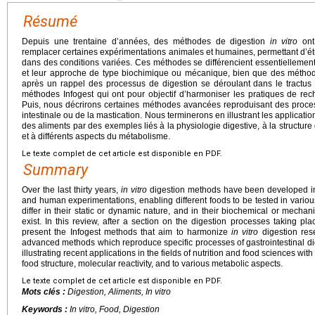
Résumé
Depuis une trentaine d’années, des méthodes de digestion
in vitro
ont
remplacer certaines expérimentations animales et humaines, permettant d’ét
dans des conditions variées. Ces méthodes se différencient essentiellement
et leur approche de type biochimique ou mécanique, bien que des méthode
après un rappel des processus de digestion se déroulant dans le tractus 
méthodes Infogest qui ont pour objectif d’harmoniser les pratiques de re
Puis, nous décrirons certaines méthodes avancées reproduisant des proces
intestinale ou de la mastication. Nous terminerons en illustrant les applicatio
des aliments par des exemples liés à la physiologie digestive, à la structure 
et à différents aspects du métabolisme.
Le texte complet de cet article est disponible en PDF.
Summary
Over the last thirty years,
in vitro
digestion methods have been developed in 
and human experimentations, enabling different foods to be tested in vario
differ in their static or dynamic nature, and in their biochemical or mech
exist. In this review, after a section on the digestion processes taking pla
present the Infogest methods that aim to harmonize
in vitro
digestion rese
advanced methods which reproduce specific processes of gastrointestinal dig
illustrating recent applications in the fields of nutrition and food sciences wi
food structure, molecular reactivity, and to various metabolic aspects.
Le texte complet de cet article est disponible en PDF.
Mots clés :
Digestion, Aliments,
In vitro
Keywords :
In vitro
, Food, Digestion