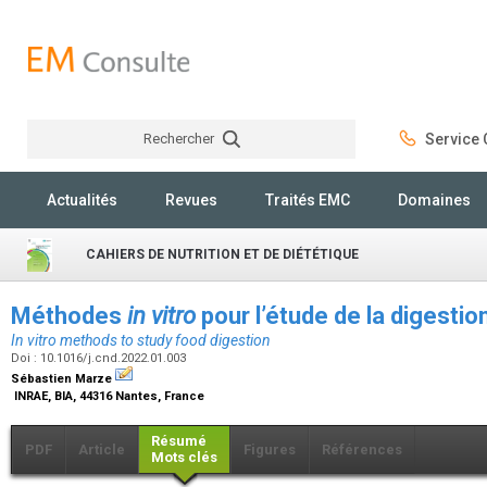
Rechercher
Service C
Rechercher
Actualités
Revues
Traités EMC
Domaines
CAHIERS DE NUTRITION ET DE DIÉTÉTIQUE
Méthodes
in vitro
pour l’étude de la digesti
In vitro
methods to study food digestion
Doi : 10.1016/j.cnd.2022.01.003
Sébastien Marze
INRAE, BIA, 44316 Nantes, France
Résumé
PDF
Article
Figures
Références
Mots clés