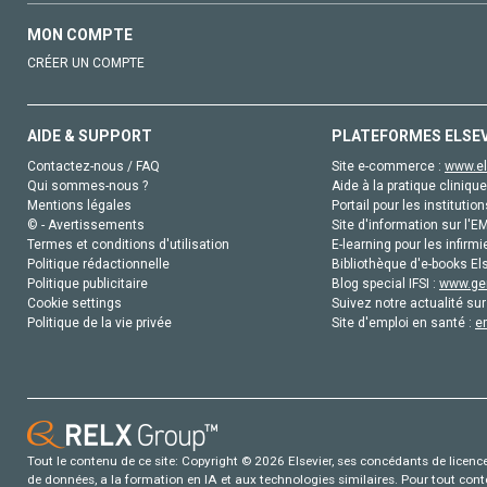
MON COMPTE
CRÉER UN COMPTE
AIDE & SUPPORT
PLATEFORMES ELSE
Contactez-nous / FAQ
Site e-commerce :
www.el
Qui sommes-nous ?
Aide à la pratique clinique
Mentions légales
Portail pour les institution
© - Avertissements
Site d'information sur l'E
Termes et conditions d'utilisation
E-learning pour les infirmi
Politique rédactionnelle
Bibliothèque d'e-books Els
Politique publicitaire
Blog special IFSI :
www.gen
Cookie settings
Suivez notre actualité sur
Politique de la vie privée
Site d'emploi en santé :
e
Tout le contenu de ce site: Copyright © 2026 Elsevier, ses concédants de licence e
de données, a la formation en IA et aux technologies similaires. Pour tout con