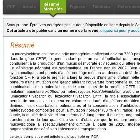
Résumé
PDF
Article
Figures
Tableaux
Référence
Mots clés
Sous presse. Épreuves corrigées par l'auteur. Disponible en ligne depuis le 
Cet article a été publié dans un numéro de la revue,
cliquez ici pour y acc
Résumé
La mucoviscidose est une maladie monogénique affectant environ 7300 pati
dans le gène
CFTR
, le gène codant pour un canal épithélial qui transp
conduisent à la production d’un mucus déshydraté et visqueux qui altère les
Le dépistage néonatal est systématique en France depuis 2002. Bien qu
symptomatiques ont permis d’améliorer l’âge médian au décès au-delà de 30 
fonction CFTR, a été le premier à faire la preuve d’une amélioration net
porteurs d’une mutation dite
gating
altérant l’ouverture fonctionnelle du c
combinaisons d’un potentiateur et de correcteurs de la protéine CFTR 
mutation majoritaire
F508del
ou hétérozygotes
F508del
/mutation avec une
lumacaftor
+
ivacaftor ou tezacaftor
+
ivacaftor. Enfin, la triple associatio
permis de normaliser la teneur en chlorure sudoral, d’améliorer durablem
diminuer les exacerbations pulmonaires et la consommation d’antibioti
hétérozygotes composites pour la mutation
F508del
(83 % en France). Res
survie, la qualité de la vie et leur tolérance à long-terme. Il est encouragea
transformation de leur qualité de vie et d’observer que le nombre annue
mucoviscidose a spectaculairement diminué à partir de 2020, indép
augmentation des décès en l’absence de transplantation.
Le texte complet de cet article est disponible en PDF.