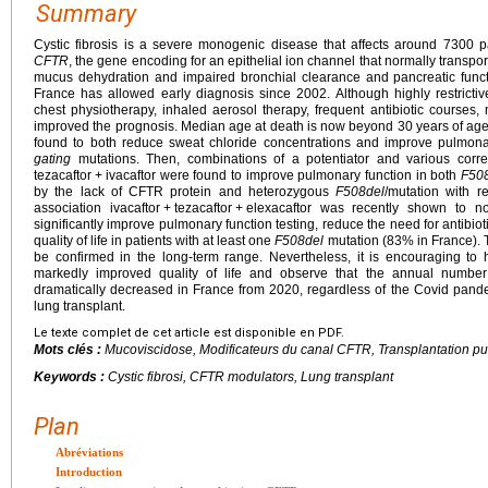
Summary
Cystic fibrosis is a severe monogenic disease that affects around 7300 p
CFTR
, the gene encoding for an epithelial ion channel that normally transpor
mucus dehydration and impaired bronchial clearance and pancreatic funct
France has allowed early diagnosis since 2002. Although highly restrictive
chest physiotherapy, inhaled aerosol therapy, frequent antibiotic courses, 
improved the prognosis. Median age at death is now beyond 30 years of age. 
found to both reduce sweat chloride concentrations and improve pulmona
gating
mutations. Then, combinations of a potentiator and various corre
tezacaftor
+
ivacaftor were found to improve pulmonary function in both
F50
by the lack of CFTR protein and heterozygous
F508del
/mutation with re
association ivacaftor
+
tezacaftor
+
elexacaftor was recently shown to no
significantly improve pulmonary function testing, reduce the need for antibiot
quality of life in patients with at least one
F508del
mutation (83% in France). 
be confirmed in the long-term range. Nevertheless, it is encouraging to he
markedly improved quality of life and observe that the annual number o
dramatically decreased in France from 2020, regardless of the Covid pande
lung transplant.
Le texte complet de cet article est disponible en PDF.
Mots clés :
Mucoviscidose, Modificateurs du canal CFTR, Transplantation p
Keywords :
Cystic fibrosi, CFTR modulators, Lung transplant
Plan
Abréviations
Introduction