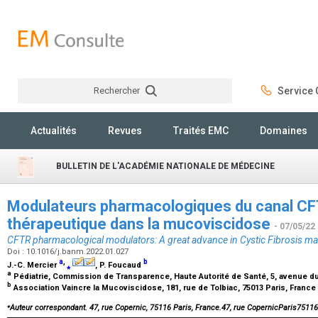
Rechercher
Service C
Rechercher
Actualités
Revues
Traités EMC
Domaines
BULLETIN DE L'ACADÉMIE NATIONALE DE MÉDECINE
Modulateurs pharmacologiques du canal CFT
thérapeutique dans la mucoviscidose
- 07/05/22
CFTR pharmacological modulators: A great advance in Cystic Fibrosis 
Doi : 10.1016/j.banm.2022.01.027
a
,
b
J.-C. Mercier
⁎
, P. Foucaud
a
Pédiatrie, Commission de Transparence, Haute Autorité de Santé, 5, avenue d
b
Association Vaincre la Mucoviscidose, 181, rue de Tolbiac, 75013 Paris, France
⁎
Auteur correspondant. 47, rue Copernic, 75116 Paris, France.47, rue CopernicParis7511