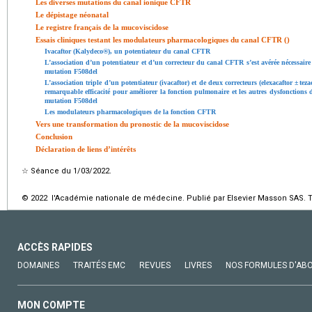
Les diverses mutations du canal ionique CFTR
Le dépistage néonatal
Le registre français de la mucoviscidose
Essais cliniques testant les modulateurs pharmacologiques du canal CFTR ()
Ivacaftor (Kalydeco®), un potentiateur du canal CFTR
L’association d’un potentiateur et d’un correcteur du canal CFTR s’est avérée nécessaire
mutation F508del
L’association triple d’un potentiateur (ivacaftor) et de deux correcteurs (elexacaftor
±
teza
remarquable efficacité pour améliorer la fonction pulmonaire et les autres dysfonctions
mutation F508del
Les modulateurs pharmacologiques de la fonction CFTR
Vers une transformation du pronostic de la mucoviscidose
Conclusion
Déclaration de liens d’intérêts
☆
Séance du 1/03/2022.
© 2022 l'Académie nationale de médecine. Publié par Elsevier Masson SAS. To
ACCÈS RAPIDES
DOMAINES
TRAITÉS EMC
REVUES
LIVRES
NOS FORMULES D'AB
MON COMPTE