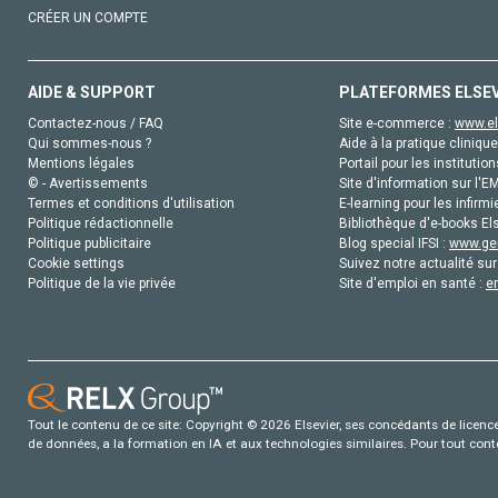
CRÉER UN COMPTE
AIDE & SUPPORT
PLATEFORMES ELSE
Contactez-nous / FAQ
Site e-commerce :
www.el
Qui sommes-nous ?
Aide à la pratique clinique
Mentions légales
Portail pour les institution
© - Avertissements
Site d'information sur l'E
Termes et conditions d'utilisation
E-learning pour les infirmi
Politique rédactionnelle
Bibliothèque d'e-books Els
Politique publicitaire
Blog special IFSI :
www.gen
Cookie settings
Suivez notre actualité sur
Politique de la vie privée
Site d'emploi en santé :
e
Tout le contenu de ce site: Copyright © 2026 Elsevier, ses concédants de licence e
de données, a la formation en IA et aux technologies similaires. Pour tout con