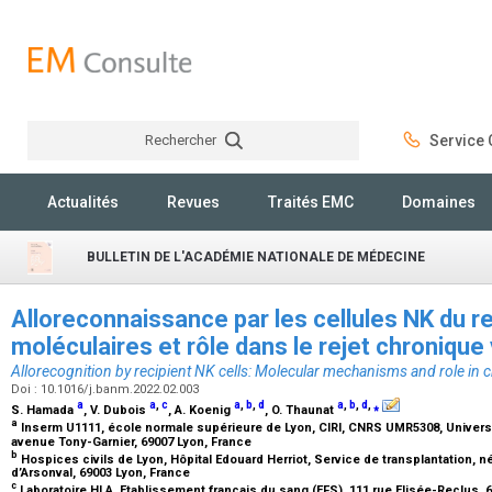
Rechercher
Service C
Rechercher
Actualités
Revues
Traités EMC
Domaines
BULLETIN DE L'ACADÉMIE NATIONALE DE MÉDECINE
Alloreconnaissance par les cellules NK du 
moléculaires et rôle dans le rejet chronique
Allorecognition by recipient NK cells: Molecular mechanisms and role in c
Doi : 10.1016/j.banm.2022.02.003
a
a
,
c
a
,
b
,
d
a
,
b
,
d
,
⁎
S. Hamada
, V. Dubois
, A. Koenig
, O. Thaunat
a
Inserm U1111, école normale supérieure de Lyon, CIRI, CNRS UMR5308, Universit
avenue Tony-Garnier, 69007 Lyon, France
b
Hospices civils de Lyon, Hôpital Edouard Herriot, Service de transplantation, 
d’Arsonval, 69003 Lyon, France
c
Laboratoire HLA, Etablissement français du sang (EFS), 111 rue Elisée-Reclus,