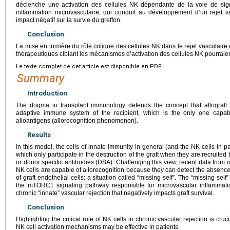
déclenche une activation des cellules NK dépendante de la voie de si
inflammation microvasculaire, qui conduit au développement d’un rejet 
impact négatif sur la survie du greffon.
Conclusion
La mise en lumière du rôle critique des cellules NK dans le rejet vasculaire
thérapeutiques ciblant les mécanismes d’activation des cellules NK pourraient
Le texte complet de cet article est disponible en PDF.
Summary
Introduction
The dogma in transplant immunology defends the concept that allograft re
adaptive immune system of the recipient, which is the only one capabl
alloantigens (allorecognition phenomenon).
Results
In this model, the cells of innate immunity in general (and the NK cells in pa
which only participate in the destruction of the graft when they are recruited b
or donor specific antibodies (DSA). Challenging this view, recent data from 
NK cells are capable of allorecognition because they can detect the absence
of graft endothelial cells: a situation called “missing self”. The “missing self
the mTORC1 signaling pathway responsible for microvascular inflammati
chronic “innate” vascular rejection that negatively impacts graft survival.
Conclusion
Highlighting the critical role of NK cells in chronic vascular rejection is cru
NK cell activation mechanisms may be effective in patients.