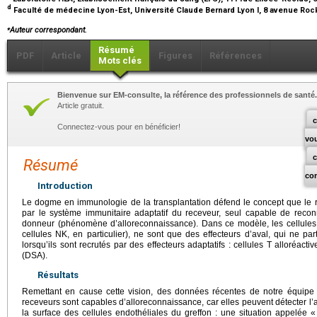
d
Faculté de médecine Lyon-Est, Université Claude Bernard Lyon I, 8 avenue Rock
⁎
Auteur correspondant.
Résumé
PDF
Article
Figures
Références
Mots clés
Bienvenue sur EM-consulte, la référence des professionnels de santé.
Article gratuit.
c
Connectez-vous pour en bénéficier!
vo
Résumé
co
Introduction
Le dogme en immunologie de la transplantation défend le concept que le rej
par le système immunitaire adaptatif du receveur, seul capable de reconn
donneur (phénomène d’alloreconnaissance). Dans ce modèle, les cellules 
cellules NK, en particulier), ne sont que des effecteurs d’aval, qui ne par
lorsqu’ils sont recrutés par des effecteurs adaptatifs : cellules T alloréac
(DSA).
Résultats
Remettant en cause cette vision, des données récentes de notre équipe
receveurs sont capables d’alloreconnaissance, car elles peuvent détecter l
la surface des cellules endothéliales du greffon : une situation appelée