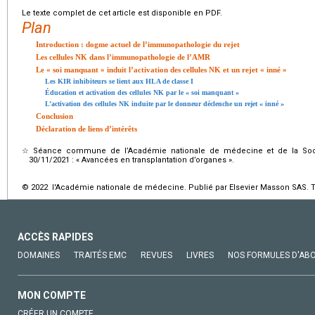
Le texte complet de cet article est disponible en PDF.
Plan
Introduction : dogme actuel de l’immunopathologie du rejet
Les cellules NK dans l’immunopathologie de l’AMR
Le « soi manquant » induit l’activation des cellules NK et un rejet « inné »
Les KIR inhibiteurs se lient aux HLA de classe I
Éducation et activation des cellules NK par le « soi manquant »
L’activation des cellules NK induite par le donneur déclenche un rejet « inné »
Conclusion
Déclaration de liens d’intérêts
☆
Séance commune de l’Académie nationale de médecine et de la Soci
30/11/2021 : « Avancées en transplantation d’organes ».
© 2022 l'Académie nationale de médecine. Publié par Elsevier Masson SAS. To
ACCÈS RAPIDES
DOMAINES
TRAITÉS EMC
REVUES
LIVRES
NOS FORMULES D'AB
MON COMPTE
CRÉER UN COMPTE