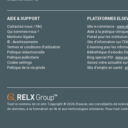
AIDE & SUPPORT
PLATEFORMES ELSE
Contactez-nous / FAQ
Site e-commerce :
www.el
Qui sommes-nous ?
Aide à la pratique clinique
Mentions légales
Portail pour les institution
© - Avertissements
Site d'information sur l'E
Termes et conditions d'utilisation
E-learning pour les infirmi
Politique rédactionnelle
Bibliothèque d'e-books Els
Politique publicitaire
Blog special IFSI :
www.gen
Cookie settings
Suivez notre actualité sur
Politique de la vie privée
Site d'emploi en santé :
e
Tout le contenu de ce site: Copyright © 2026 Elsevier, ses concédants de licence e
de données, a la formation en IA et aux technologies similaires. Pour tout con