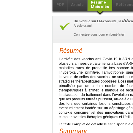
Résumé
PDF
Article
Référen
Mots clés
Bienvenue sur EM-consulte, la référen
Article gratuit.
Connectez-vous pour en bénéficier!
Résumé
L’arrivée des vaccins anti Covid-19 à ARN 
plusieurs années de traitements à base d’ARN
maladies rares de pronostic très sombre te
l’hyperoxalurie primitive, l’amyotrophie sp
l’inverse de celles des vaccins, ne sont pou
stratégies thérapeutiques opposées à ces maladi
pénalisée par un certain nombre de facte
thérapeutiques à affiner, le manque de recu
l’instauration du traitement dans l’évolution 
que les produits utilisés puissent, au-delà d’
dès lors que certaines lésions constituées 
éventuellement fondée sur un dépistage généti
contexte concurrentiel des innovations dan
compter avec les thérapies géniques et l’édi
Le texte complet de cet article est disponible 
Summary