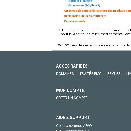
Inotersen (Tegsedi®)
Volanesorsen (Waylivra®)
Au terme de cette présentation des produits actu
Déclaration de liens d’intérêts
Remerciements
☆
La présentation orale de cette communicati
pour la vaccination et les médicaments : évol
© 2022 l'Académie nationale de médecine. Publ
ACCÈS RAPIDES
DOMAINES
TRAITÉS EMC
REVUES
LI
MON COMPTE
CRÉER UN COMPTE
AIDE & SUPPORT
Contactez-nous / FAQ
Qui sommes-nous ?