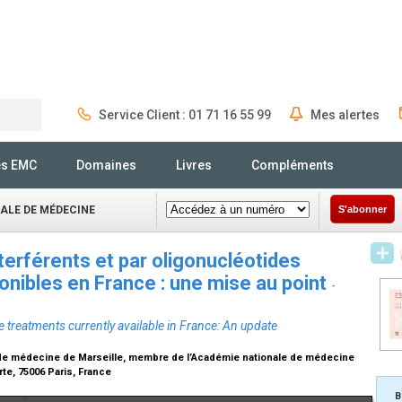
Service Client : 01 71 16 55 99
Mes alertes
Rechercher
és EMC
Domaines
Livres
Compléments
NALE DE MÉDECINE
S'abonner
terférents et par oligonucléotides
onibles en France : une mise au point
-
 treatments currently available in France: An update
é de médecine de Marseille, membre de l’Académie nationale de médecine
te, 75006 Paris, France
B