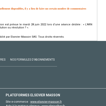
ellement disponibles, il y a lieu de faire un certain nombre de commentaires
on est prévue le mardi 28 juin 2022 lors d’une séance dédiée : « L’ARN
ution ou révolution ? ».
ié par Elsevier Masson SAS. Tous droits réservés.
VRES
NOS FORMULES D'ABONNEMENTS
PLATEFORMES ELSEVIER MASSON
Site e-commerce :
www.elsevier-masson.fr
Aide à la pratique clinique :
www.clinicalkey.fr