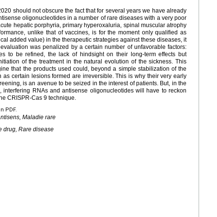
2020 should not obscure the fact that for several years we have already
tisense oligonucleotides in a number of rare diseases with a very poor
acute hepatic porphyria, primary hyperoxaluria, spinal muscular atrophy
rformance, unlike that of vaccines, is for the moment only qualified as
al added value) in the therapeutic strategies against these diseases, it
al evaluation was penalized by a certain number of unfavorable factors:
es to be refined, the lack of hindsight on their long-term effects but
tiation of the treatment in the natural evolution of the sickness. This
agine that the products used could, beyond a simple stabilization of the
 as certain lesions formed are irreversible. This is why their very early
ening, is an avenue to be seized in the interest of patients. But, in the
ld, interfering RNAs and antisense oligonucleotides will have to reckon
 the CRISPR-Cas 9 technique.
en PDF.
antisens, Maladie rare
e drug, Rare disease