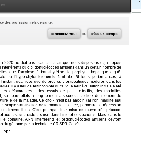
p
ces
ce des professionnels de santé.
connectez-vous
ou
créez un compte
en 2020 ne doit pas occulter le fait que nous disposons déjà depuis
 interférents ou d’oligonucléotides antisens dans un certain nombre de
lles que l’amylose à transthyrétine, la porphyrie hépatique aiguë,
inale ou l’hyperchylomicronémie familiale. Si leurs performances, à
r l’instant qualifiées que de progrès thérapeutiques modérés dans les
es, il y a lieu de tenir compte du fait que leur évaluation initiale a été
urs défavorables : des essais de petits effectifs, des modalités
l, sur leurs effets à long terme mais surtout le choix du moment de
naturelle de la maladie. Ce choix n’est pas anodin car l’on imagine mal
une simple stabilisation de la maladie installée, permettre sa régression
sont irréversibles. C’est pourquoi leur mise en œuvre très précoce,
que, est une piste à saisir dans l’intérêt des patients. Mais, dans le
s le domaine, ARN interférents et oligonucléotides antisens devront
tion du génome par la technique CRISPR-Cas 9.
en PDF.