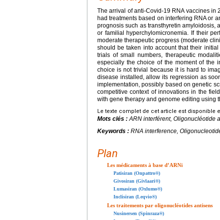
The arrival of anti-Covid-19 RNA vaccines in 
had treatments based on interfering RNA or an
prognosis such as transthyretin amyloidosis, 
or familial hyperchylomicronemia. If their pe
moderate therapeutic progress (moderate clinic
should be taken into account that their initi
trials of small numbers, therapeutic modaliti
especially the choice of the moment of the ini
choice is not trivial because it is hard to im
disease installed, allow its regression as soon
implementation, possibly based on genetic scre
competitive context of innovations in the fie
with gene therapy and genome editing using
Le texte complet de cet article est disponible 
Mots clés :
ARN interférent, Oligonucléotide 
Keywords :
RNA interference, Oligonucleotid
Plan
Les médicaments à base d’ARNi
Patisiran (Onpattro®)
Givosiran (Givlaari®)
Lumasiran (Oxlumo®)
Inclisiran (Leqvio®)
Les traitements par oligonucléotides antisens
Nusinersen (Spinraza®)