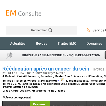
Rechercher
Service C
Rechercher
Actualités
Revues
Traités EMC
Domaines
KINÉSITHÉRAPIE-MÉDECINE PHYSIQUE-RÉADAPTATION
Rééducation après un cancer du sein
- 10/05/22
[26-584-A-10] - Doi : 10.1016/S1283-0887(22)44353-2
J. Rolland :
Kinésithérapeute, Formateur, Master 2 en Sciences de l'Éducation, 
⁎
de Rose Pilates et Avirose
, C. Pelca Poivre
:
Kinésithérapeute, Formateur, 
de l'AFSOS
, M. Raffin Rainteau :
Kinésithérapeute, Formateur, Master 2 en Scienc
d'administration de l'AFSOS
2, rue André-Leblanc, 78590 Noisy-le-Roi, France
Auteur correspondant.
Résumé