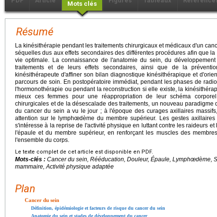
PDF
Article
Figures
Tableaux
Référence
Mots clés
Résumé
La kinésithérapie pendant les traitements chirurgicaux et médicaux d'un cancer 
séquelles dus aux effets secondaires des différentes procédures afin que la 
vie optimale. La connaissance de l'anatomie du sein, du développement 
traitements et de leurs effets secondaires, ainsi que de la prévent
kinésithérapeute d'affiner son bilan diagnostique kinésithérapique et d'orie
parcours de soin. En postopératoire immédiat, pendant les phases de radi
l'hormonothérapie ou pendant la reconstruction si elle existe, la kinésithé
mieux ces femmes pour une réappropriation de leur schéma corporel
chirurgicales et de la désescalade des traitements, un nouveau paradigme d
du cancer du sein a vu le jour ; à l'époque des curages axillaires massifs,
attention sur le lymphœdème du membre supérieur. Les gestes axillaires d
s'intéresse à la reprise de l'activité physique en luttant contre les raideurs e
l'épaule et du membre supérieur, en renforçant les muscles des membres s
l'ensemble du corps.
Le texte complet de cet article est disponible en PDF.
Mots-clés :
Cancer du sein, Rééducation, Douleur, Épaule, Lymphœdème, Su
mammaire, Activité physique adaptée
Plan
Cancer du sein
Définition, épidémiologie et facteurs de risque du cancer du sein
Anatomie du sein et stades de développement du cancer