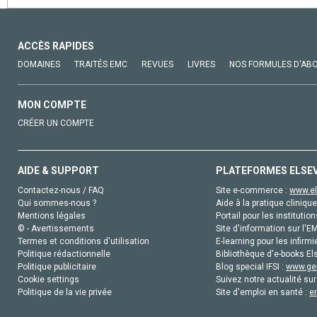
ACCÈS RAPIDES
DOMAINES
TRAITÉS EMC
REVUES
LIVRES
NOS FORMULES D'AB
MON COMPTE
CRÉER UN COMPTE
AIDE & SUPPORT
PLATEFORMES ELSE
Contactez-nous / FAQ
Site e-commerce :
www.el
Qui sommes-nous ?
Aide à la pratique clinique
Mentions légales
Portail pour les institution
© - Avertissements
Site d'information sur l'E
Termes et conditions d'utilisation
E-learning pour les infirmi
Politique rédactionnelle
Bibliothèque d'e-books Els
Politique publicitaire
Blog special IFSI :
www.gen
Cookie settings
Suivez notre actualité sur
Politique de la vie privée
Site d'emploi en santé :
e