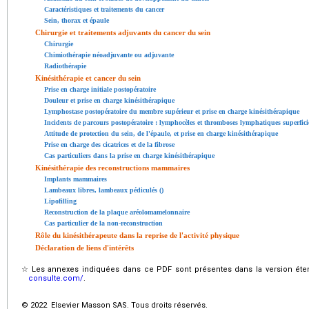
Caractéristiques et traitements du cancer
Sein, thorax et épaule
Chirurgie et traitements adjuvants du cancer du sein
Chirurgie
Chimiothérapie néoadjuvante ou adjuvante
Radiothérapie
Kinésithérapie et cancer du sein
Prise en charge initiale postopératoire
Douleur et prise en charge kinésithérapique
Lymphostase postopératoire du membre supérieur et prise en charge kinésithérapique
Incidents de parcours postopératoire : lymphocèles et thromboses lymphatiques superficie
Attitude de protection du sein, de l'épaule, et prise en charge kinésithérapique
Prise en charge des cicatrices et de la fibrose
Cas particuliers dans la prise en charge kinésithérapique
Kinésithérapie des reconstructions mammaires
Implants mammaires
Lambeaux libres, lambeaux pédiculés ()
Lipofilling
Reconstruction de la plaque aréolomamelonnaire
Cas particulier de la non-reconstruction
Rôle du kinésithérapeute dans la reprise de l'activité physique
Déclaration de liens d'intérêts
☆
Les annexes indiquées dans ce PDF sont présentes dans la version éten
consulte.com/
.
© 2022 Elsevier Masson SAS. Tous droits réservés.