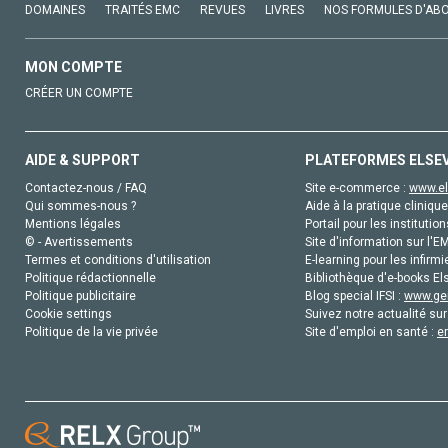
DOMAINES
TRAITÉS EMC
REVUES
LIVRES
NOS FORMULES D'AB
MON COMPTE
CRÉER UN COMPTE
AIDE & SUPPORT
PLATEFORMES ELSE
Contactez-nous / FAQ
Site e-commerce :
www.el
Qui sommes-nous ?
Aide à la pratique clinique
Mentions légales
Portail pour les institution
© - Avertissements
Site d'information sur l'E
Termes et conditions d'utilisation
E-learning pour les infirmi
Politique rédactionnelle
Bibliothèque d'e-books Els
Politique publicitaire
Blog special IFSI :
www.gen
Cookie settings
Suivez notre actualité sur
Politique de la vie privée
Site d'emploi en santé :
e