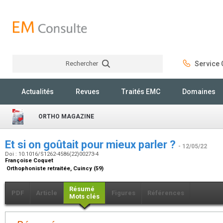
Rechercher
Service C
Rechercher
Actualités
Revues
Traités EMC
Domaines
ORTHO MAGAZINE
Et si on goûtait pour mieux parler ?
- 12/05/22
Doi : 10.1016/S1262-4586(22)00273-4
Françoise Coquet
Orthophoniste retraitée, Cuincy (59)
Résumé
PDF
Article
Figures
Références
Mots clés