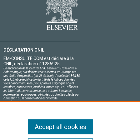
DÉCLARATION CNIL
EM-CONSULTE.COM est déclaré à la
CNIL, déclaration n° 1286925.
En application de la loi nº78-17 du 6 janvier 1978 relative à
l'informatique, aux fichiers et aux libertés, vous disposez
des droits d'opposition (art.26 de la loi), d'accès (art.34 à 38
de la loi), et de rectification (art.36 de la loi) des données
vous concernant. Ainsi, vous pouvez exiger que soient
rectifiées, complétées, clarifiées, mises à jour ou effacées
les informations vous concernant qui sont inexactes,
incomplètes, équivoques, périmées ou dont la collecte ou
l'utilisation ou la conservation est interdite.
Les informations personnelles concernant les visiteurs de
notre site, y compris leur identité, sont confidentielles.
Le responsable du site s'engage sur l'honneur à respecter
les conditions légales de confidentialité applicables en
France et à ne pas divulguer ces informations à des tiers.
Accept all cookies