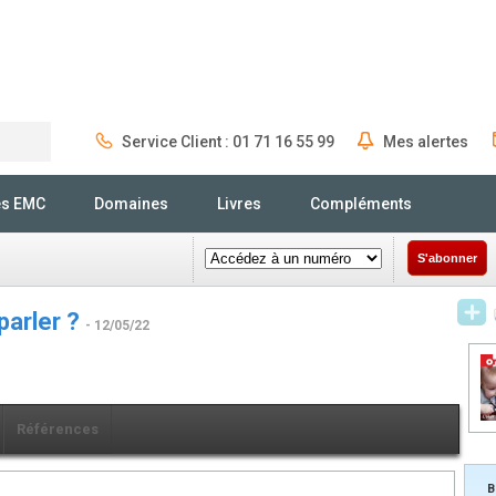
Service Client : 01 71 16 55 99
Mes alertes
Rechercher
és EMC
Domaines
Livres
Compléments
S'abonner
parler ?
- 12/05/22
Références
B