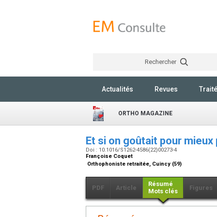
Rechercher
Actualités
Revues
Trait
ORTHO MAGAZINE
Et si on goûtait pour mieux 
Doi : 10.1016/S1262-4586(22)00273-4
Françoise Coquet
Orthophoniste retraitée, Cuincy (59)
Résumé
PDF
Article
Figures
Mots clés