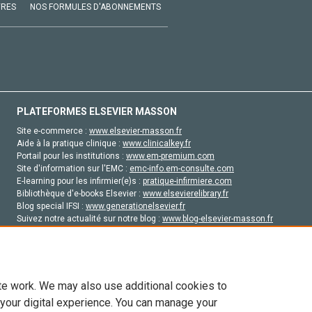
VRES
NOS FORMULES D'ABONNEMENTS
PLATEFORMES ELSEVIER MASSON
Site e-commerce :
www.elsevier-masson.fr
Aide à la pratique clinique :
www.clinicalkey.fr
Portail pour les institutions :
www.em-premium.com
Site d'information sur l'EMC :
emc-info.em-consulte.com
E-learning pour les infirmier(e)s :
pratique-infirmiere.com
Bibliothèque d'e-books Elsevier :
www.elsevierelibrary.fr
Blog special IFSI :
www.generationelsevier.fr
Suivez notre actualité sur notre blog :
www.blog-elsevier-masson.fr
Site d'emploi en santé :
emploisante.com
te work. We may also use additional cookies to
 your digital experience. You can manage your