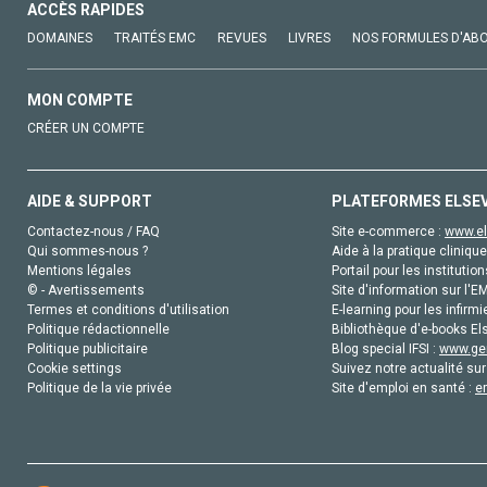
ACCÈS RAPIDES
DOMAINES
TRAITÉS EMC
REVUES
LIVRES
NOS FORMULES D'AB
MON COMPTE
CRÉER UN COMPTE
AIDE & SUPPORT
PLATEFORMES ELSE
Contactez-nous / FAQ
Site e-commerce :
www.el
Qui sommes-nous ?
Aide à la pratique clinique
Mentions légales
Portail pour les institution
© - Avertissements
Site d'information sur l'E
Termes et conditions d'utilisation
E-learning pour les infirmi
Politique rédactionnelle
Bibliothèque d'e-books Els
Politique publicitaire
Blog special IFSI :
www.gen
Cookie settings
Suivez notre actualité sur
Politique de la vie privée
Site d'emploi en santé :
e