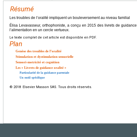
Résumé
Les troubles de l’oralité impliquent un bouleversement au niveau familial
Élisa Levavasseur, orthophoniste, a conçu en 2015 des livrets de guidance 
l’alimentation en un cercle vertueux.
Le texte complet de cet article est disponible en PDF.
Plan
Genèse des troubles de l’oralité
Stimulation et dystimulation sensorielle
Sensori-motricité et cognition
Les « Livrets de guidance oralité »
Particularité de la guidance parentale
Un outil spécifique
© 2018 Elsevier Masson SAS. Tous droits réservés.