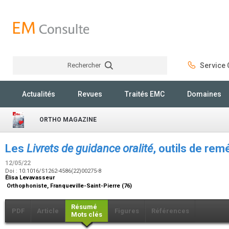
Rechercher
Service C
Rechercher
Actualités
Revues
Traités EMC
Domaines
ORTHO MAGAZINE
Les
Livrets de guidance oralité
, outils de re
12/05/22
Doi : 10.1016/S1262-4586(22)00275-8
Élisa Levavasseur
Orthophoniste, Franqueville-Saint-Pierre (76)
Résumé
PDF
Article
Figures
Références
Mots clés