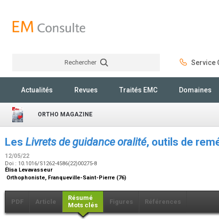
Rechercher
Service C
Rechercher
Actualités
Revues
Traités EMC
Domaines
ORTHO MAGAZINE
Les
Livrets de guidance oralité
, outils de re
12/05/22
Doi : 10.1016/S1262-4586(22)00275-8
Élisa Levavasseur
Orthophoniste, Franqueville-Saint-Pierre (76)
Résumé
PDF
Article
Figures
Références
Mots clés