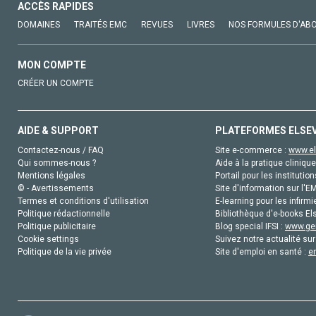
ACCÈS RAPIDES
DOMAINES
TRAITÉS EMC
REVUES
LIVRES
NOS FORMULES D'AB
MON COMPTE
CRÉER UN COMPTE
AIDE & SUPPORT
PLATEFORMES ELSE
Contactez-nous / FAQ
Site e-commerce :
www.el
Qui sommes-nous ?
Aide à la pratique clinique
Mentions légales
Portail pour les institution
© - Avertissements
Site d'information sur l'E
Termes et conditions d'utilisation
E-learning pour les infirmi
Politique rédactionnelle
Bibliothèque d'e-books Els
Politique publicitaire
Blog special IFSI :
www.gen
Cookie settings
Suivez notre actualité sur
Politique de la vie privée
Site d'emploi en santé :
e