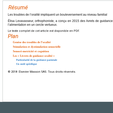
Résumé
Les troubles de l’oralité impliquent un bouleversement au niveau familial
Élisa Levavasseur, orthophoniste, a conçu en 2015 des livrets de guidance 
l’alimentation en un cercle vertueux.
Le texte complet de cet article est disponible en PDF.
Plan
Genèse des troubles de l’oralité
Stimulation et dystimulation sensorielle
Sensori-motricité et cognition
Les « Livrets de guidance oralité »
Particularité de la guidance parentale
Un outil spécifique
© 2018 Elsevier Masson SAS. Tous droits réservés.