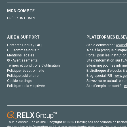
MON COMPTE
CRÉER UN COMPTE
AIDE & SUPPORT
PLATEFORMES ELSE
Contactez-nous / FAQ
Site e-commerce :
www.el
Qui sommes-nous ?
Aide à la pratique clinique
Mentions légales
Portail pour les institution
© - Avertissements
Site d'information sur l'E
Termes et conditions d'utilisation
E-learning pour les infirmi
Politique rédactionnelle
Bibliothèque d'e-books Els
Politique publicitaire
Blog special IFSI :
www.gen
Cookie settings
Suivez notre actualité sur
Politique de la vie privée
Site d'emploi en santé :
e
Tout le contenu de ce site: Copyright © 2026 Elsevier, ses concédants de licence e
de données, a la formation en IA et aux technologies similaires. Pour tout con