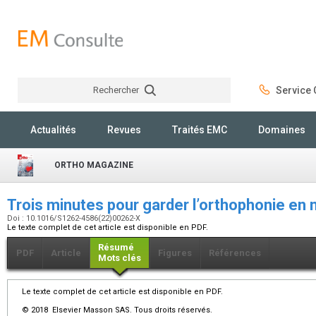
Rechercher
Service C
Rechercher
Actualités
Revues
Traités EMC
Domaines
ORTHO MAGAZINE
Trois minutes pour garder l’orthophonie e
Doi : 10.1016/S1262-4586(22)00262-X
Le texte complet de cet article est disponible en PDF.
Résumé
PDF
Article
Figures
Références
Mots clés
Le texte complet de cet article est disponible en PDF.
© 2018 Elsevier Masson SAS. Tous droits réservés.