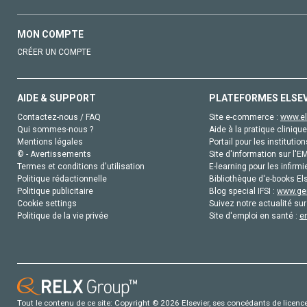
MON COMPTE
CRÉER UN COMPTE
AIDE & SUPPORT
PLATEFORMES ELSE
Contactez-nous / FAQ
Site e-commerce :
www.el
Qui sommes-nous ?
Aide à la pratique clinique
Mentions légales
Portail pour les institution
© - Avertissements
Site d'information sur l'E
Termes et conditions d'utilisation
E-learning pour les infirmi
Politique rédactionnelle
Bibliothèque d'e-books Els
Politique publicitaire
Blog special IFSI :
www.gen
Cookie settings
Suivez notre actualité sur
Politique de la vie privée
Site d'emploi en santé :
e
Tout le contenu de ce site: Copyright © 2026 Elsevier, ses concédants de licence e