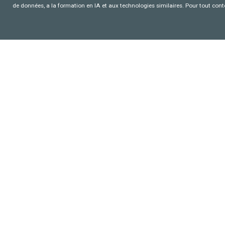
de données, a la formation en IA et aux technologies similaires. Pour tout con