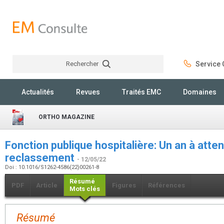
Rechercher
Service C
Rechercher
Actualités
Revues
Traités EMC
Domaines
ORTHO MAGAZINE
Fonction publique hospitalière: Un an à atten
reclassement
- 12/05/22
Doi : 10.1016/S1262-4586(22)00261-8
Résumé
PDF
Article
Figures
Références
Mots clés
Résumé