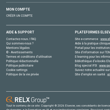
MON COMPTE
CRÉER UN COMPTE
AIDE & SUPPORT
PLATEFORMES ELSE
Contactez-nous / FAQ
Site e-commerce :
www.el
Qui sommes-nous ?
Aide à la pratique clinique
Mentions légales
Portail pour les institution
© - Avertissements
Site d'information sur l'E
Termes et conditions d'utilisation
E-learning pour les infirmi
Politique rédactionnelle
Bibliothèque d'e-books Els
Politique publicitaire
Blog special IFSI :
www.gen
Cookie settings
Suivez notre actualité sur
Politique de la vie privée
Site d'emploi en santé :
e
Tout le contenu de ce site: Copyright © 2026 Elsevier, ses concédants de licence e
de données, a la formation en IA et aux technologies similaires. Pour tout con