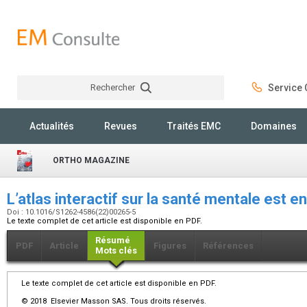
Rechercher
Service C
Rechercher
Actualités
Revues
Traités EMC
Domaines
ORTHO MAGAZINE
L’atlas interactif sur la santé mentale est e
Doi : 10.1016/S1262-4586(22)00265-5
Le texte complet de cet article est disponible en PDF.
Résumé
PDF
Article
Figures
Références
Mots clés
Le texte complet de cet article est disponible en PDF.
© 2018 Elsevier Masson SAS. Tous droits réservés.