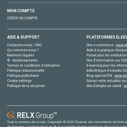
MON COMPTE
CRÉER UN COMPTE
AIDE & SUPPORT
PLATEFORMES ELSE
Contactez-nous / FAQ
Site e-commerce :
www.el
Qui sommes-nous ?
Aide à la pratique clinique
Mentions légales
Portail pour les institution
© - Avertissements
Site d'information sur l'E
Termes et conditions d'utilisation
E-learning pour les infirmi
Politique rédactionnelle
Bibliothèque d'e-books Els
Politique publicitaire
Blog special IFSI :
www.gen
Cookie settings
Suivez notre actualité sur
Politique de la vie privée
Site d'emploi en santé :
e
Tout le contenu de ce site: Copyright © 2026 Elsevier, ses concédants de licence e
de données, a la formation en IA et aux technologies similaires. Pour tout con