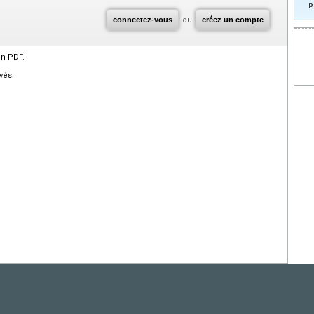
p
connectez-vous
ou
créez un compte
en PDF.
vés.