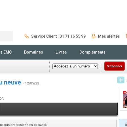
Service Client : 01 71 16 55 99
Mes alertes
Rechercher
és EMC
Domaines
Livres
Compléments
S'abonner
au neuve
- 12/05/22
DF.
ce des professionnels de santé.
B