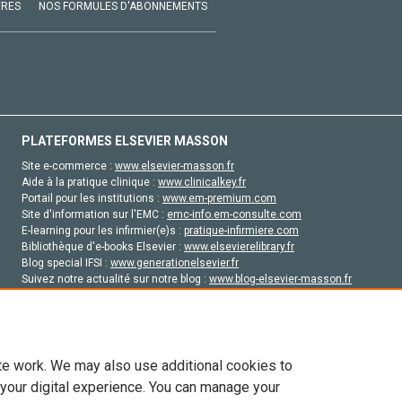
VRES
NOS FORMULES D'ABONNEMENTS
PLATEFORMES ELSEVIER MASSON
Site e-commerce :
www.elsevier-masson.fr
Aide à la pratique clinique :
www.clinicalkey.fr
Portail pour les institutions :
www.em-premium.com
Site d'information sur l'EMC :
emc-info.em-consulte.com
E-learning pour les infirmier(e)s :
pratique-infirmiere.com
Bibliothèque d'e-books Elsevier :
www.elsevierelibrary.fr
Blog special IFSI :
www.generationelsevier.fr
Suivez notre actualité sur notre blog :
www.blog-elsevier-masson.fr
Site d'emploi en santé :
emploisante.com
te work. We may also use additional cookies to
 your digital experience. You can manage your