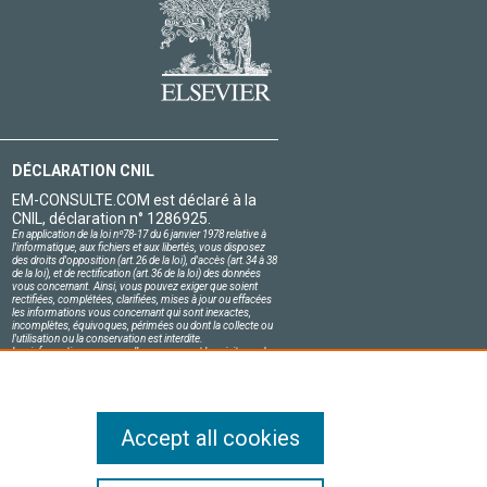
DÉCLARATION CNIL
EM-CONSULTE.COM est déclaré à la
CNIL, déclaration n° 1286925.
En application de la loi nº78-17 du 6 janvier 1978 relative à
l'informatique, aux fichiers et aux libertés, vous disposez
des droits d'opposition (art.26 de la loi), d'accès (art.34 à 38
de la loi), et de rectification (art.36 de la loi) des données
vous concernant. Ainsi, vous pouvez exiger que soient
rectifiées, complétées, clarifiées, mises à jour ou effacées
les informations vous concernant qui sont inexactes,
incomplètes, équivoques, périmées ou dont la collecte ou
l'utilisation ou la conservation est interdite.
Les informations personnelles concernant les visiteurs de
notre site, y compris leur identité, sont confidentielles.
Le responsable du site s'engage sur l'honneur à respecter
les conditions légales de confidentialité applicables en
France et à ne pas divulguer ces informations à des tiers.
Accept all cookies