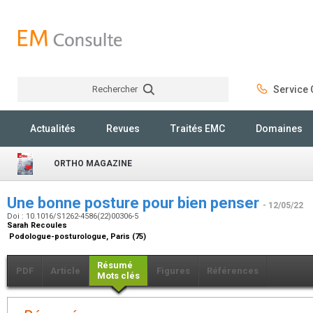
Rechercher
Service C
Rechercher
Actualités
Revues
Traités EMC
Domaines
ORTHO MAGAZINE
Une bonne posture pour bien penser
- 12/05/22
Doi : 10.1016/S1262-4586(22)00306-5
Sarah Recoules
Podologue-posturologue, Paris (75)
Résumé
PDF
Article
Figures
Références
Mots clés