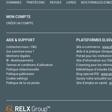
DOMAINES
TRAITÉS EMC
REVUES
LIVRES
NOS FORMULES D'AB
MON COMPTE
CRÉER UN COMPTE
AIDE & SUPPORT
PLATEFORMES ELSE
Contactez-nous / FAQ
Site e-commerce :
www.el
Qui sommes-nous ?
Aide à la pratique clinique
Mentions légales
Portail pour les institution
© - Avertissements
Site d'information sur l'E
Termes et conditions d'utilisation
E-learning pour les infirmi
Politique rédactionnelle
Bibliothèque d'e-books Els
Politique publicitaire
Blog special IFSI :
www.gen
Cookie settings
Suivez notre actualité sur
Politique de la vie privée
Site d'emploi en santé :
e