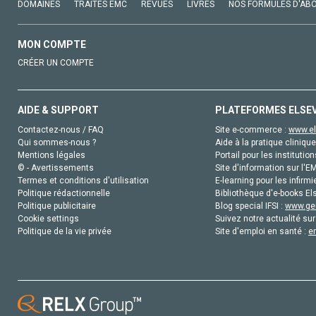
DOMAINES
TRAITÉS EMC
REVUES
LIVRES
NOS FORMULES D'AB
MON COMPTE
CRÉER UN COMPTE
AIDE & SUPPORT
PLATEFORMES ELSE
Contactez-nous / FAQ
Site e-commerce :
www.el
Qui sommes-nous ?
Aide à la pratique clinique
Mentions légales
Portail pour les institution
© - Avertissements
Site d'information sur l'E
Termes et conditions d'utilisation
E-learning pour les infirmi
Politique rédactionnelle
Bibliothèque d'e-books Els
Politique publicitaire
Blog special IFSI :
www.gen
Cookie settings
Suivez notre actualité sur
Politique de la vie privée
Site d'emploi en santé :
e