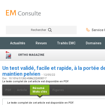
Rechercher
Service C
Rechercher
Actualités
Revues
Traités EMC
Domaines
ORTHO MAGAZINE
Un test validé, facile et rapide, à la portée de
maintien pelvien
- 12/05/22
Doi : 10.1016/S1262-4586(22)00307-7
Le texte complet de cet article est disponible en PDF.
Résumé
PDF
Article
Figures
Mots clés
Le texte complet de cet article est disponible en PDF.