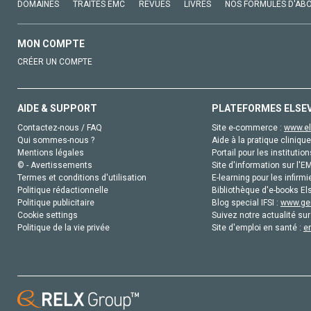
DOMAINES
TRAITÉS EMC
REVUES
LIVRES
NOS FORMULES D'AB
MON COMPTE
CRÉER UN COMPTE
AIDE & SUPPORT
PLATEFORMES ELSE
Contactez-nous / FAQ
Site e-commerce :
www.el
Qui sommes-nous ?
Aide à la pratique clinique
Mentions légales
Portail pour les institution
© - Avertissements
Site d'information sur l'E
Termes et conditions d'utilisation
E-learning pour les infirmi
Politique rédactionnelle
Bibliothèque d'e-books Els
Politique publicitaire
Blog special IFSI :
www.gen
Cookie settings
Suivez notre actualité sur
Politique de la vie privée
Site d'emploi en santé :
e