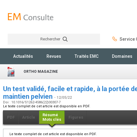
Rechercher
Service C
Rechercher
Actualités
Revues
Traités EMC
Domaines
ORTHO MAGAZINE
Un test validé, facile et rapide, à la portée de
maintien pelvien
- 12/05/22
Doi : 10.1016/S1262-4586(22)00307-7
Le texte complet de cet article est disponible en PDF.
Résumé
PDF
Article
Figures
Mots clés
Le texte complet de cet article est disponible en PDF.