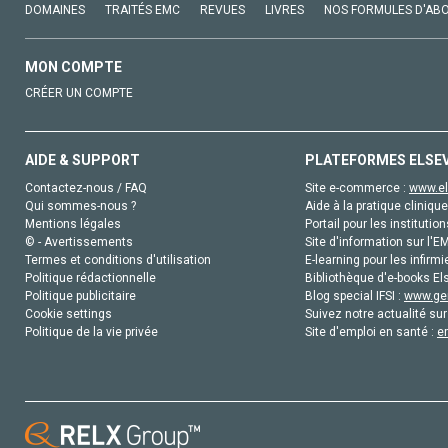
DOMAINES
TRAITÉS EMC
REVUES
LIVRES
NOS FORMULES D'AB
MON COMPTE
CRÉER UN COMPTE
AIDE & SUPPORT
PLATEFORMES ELSE
Contactez-nous / FAQ
Site e-commerce :
www.el
Qui sommes-nous ?
Aide à la pratique clinique
Mentions légales
Portail pour les institution
© - Avertissements
Site d'information sur l'E
Termes et conditions d'utilisation
E-learning pour les infirmi
Politique rédactionnelle
Bibliothèque d'e-books Els
Politique publicitaire
Blog special IFSI :
www.gen
Cookie settings
Suivez notre actualité sur
Politique de la vie privée
Site d'emploi en santé :
e