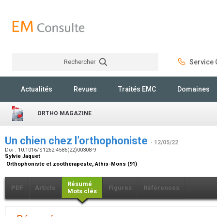
Rechercher
Service C
Rechercher
Actualités
Revues
Traités EMC
Domaines
ORTHO MAGAZINE
Un chien chez l’orthophoniste
- 12/05/22
Doi : 10.1016/S1262-4586(22)00308-9
Sylvie Jaquet
Orthophoniste et zoothérapeute, Athis-Mons (91)
Résumé
PDF
Article
Figures
Références
Mots clés