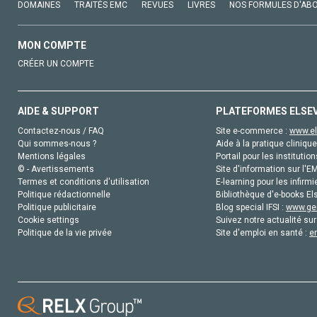
DOMAINES
TRAITÉS EMC
REVUES
LIVRES
NOS FORMULES D'AB
MON COMPTE
CRÉER UN COMPTE
AIDE & SUPPORT
PLATEFORMES ELSE
Contactez-nous / FAQ
Site e-commerce :
www.el
Qui sommes-nous ?
Aide à la pratique clinique
Mentions légales
Portail pour les institution
© - Avertissements
Site d'information sur l'E
Termes et conditions d'utilisation
E-learning pour les infirmi
Politique rédactionnelle
Bibliothèque d'e-books Els
Politique publicitaire
Blog special IFSI :
www.gen
Cookie settings
Suivez notre actualité sur
Politique de la vie privée
Site d'emploi en santé :
e