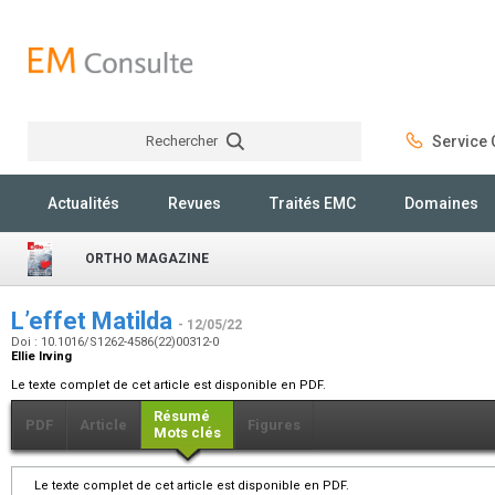
Rechercher
Service C
Rechercher
Actualités
Revues
Traités EMC
Domaines
ORTHO MAGAZINE
L’effet Matilda
- 12/05/22
Doi : 10.1016/S1262-4586(22)00312-0
Ellie Irving
Le texte complet de cet article est disponible en PDF.
Résumé
PDF
Article
Figures
Mots clés
Le texte complet de cet article est disponible en PDF.