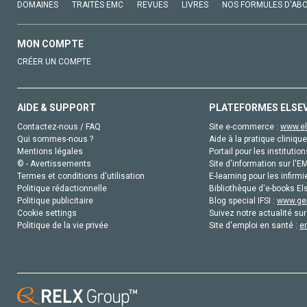
DOMAINES
TRAITÉS EMC
REVUES
LIVRES
NOS FORMULES D'AB
MON COMPTE
CRÉER UN COMPTE
AIDE & SUPPORT
PLATEFORMES ELSE
Contactez-nous / FAQ
Site e-commerce :
www.el
Qui sommes-nous ?
Aide à la pratique clinique
Mentions légales
Portail pour les institution
© - Avertissements
Site d'information sur l'E
Termes et conditions d'utilisation
E-learning pour les infirmi
Politique rédactionnelle
Bibliothèque d'e-books Els
Politique publicitaire
Blog special IFSI :
www.gen
Cookie settings
Suivez notre actualité sur
Politique de la vie privée
Site d'emploi en santé :
e