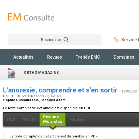
Rechercher
Service C
Rechercher
Actualités
Revues
Traités EMC
Domaines
ORTHO MAGAZINE
L’anorexie, comprendre et s’en sortir
- 12/05/22
Doi : 10.1016/S1262-4586(22)00314-4
Sophie Dussaussois, Jacques Azam
Le texte complet de cet article est disponible en PDF.
Résumé
PDF
Article
Figures
Mots clés
Le texte complet de cet article est disponible en PDF.