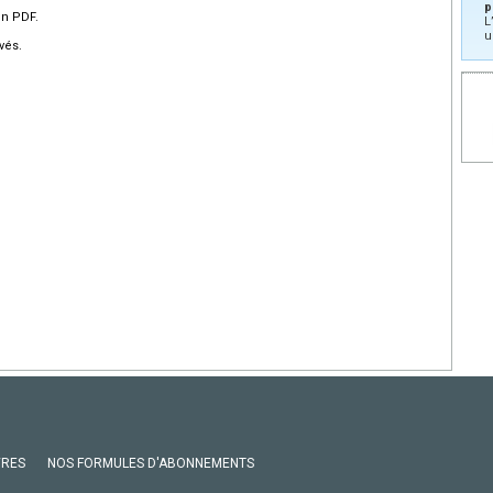
p
en PDF.
L
u
vés.
VRES
NOS FORMULES D'ABONNEMENTS