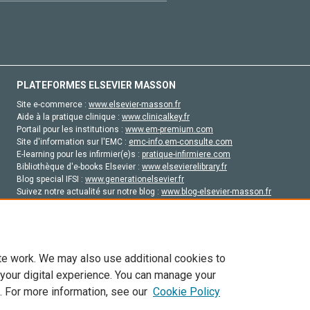
PLATEFORMES ELSEVIER MASSON
Site e-commerce :
www.elsevier-masson.fr
Aide à la pratique clinique :
www.clinicalkey.fr
Portail pour les institutions :
www.em-premium.com
Site d'information sur l'EMC :
emc-info.em-consulte.com
E-learning pour les infirmier(e)s :
pratique-infirmiere.com
Bibliothèque d'e-books Elsevier :
www.elsevierelibrary.fr
Blog special IFSI :
www.generationelsevier.fr
Suivez notre actualité sur notre blog :
www.blog-elsevier-masson.fr
Site d'emploi en santé :
emploisante.com
te work. We may also use additional cookies to
 your digital experience. You can manage your
. For more information, see our
Cookie Policy
vier, ses concédants de licence et ses contributeurs. Tout les droits sont réservés, y 
ogies similaires. Pour tout contenu en libre accès, les conditions de licence Creati