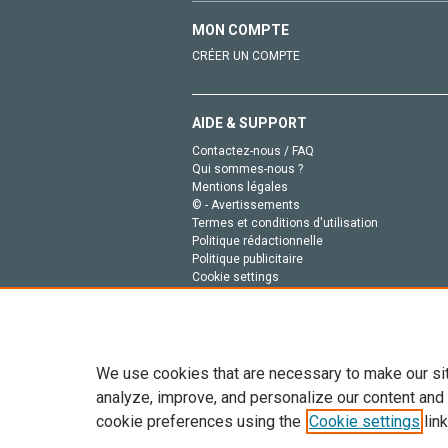
MON COMPTE
CRÉER UN COMPTE
AIDE & SUPPORT
Contactez-nous / FAQ
Qui sommes-nous ?
Mentions légales
© - Avertissements
Termes et conditions d'utilisation
Politique rédactionnelle
Politique publicitaire
Cookie settings
Politique de la vie privée
We use cookies that are necessary to make our si
analyze, improve, and personalize our content and
cookie preferences using the
Cookie settings
link
Tout le contenu de ce site: Copyright © 2026 Else
de données, a la formation en IA et aux technol