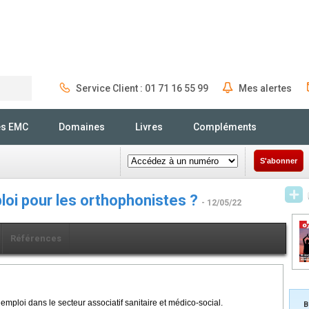
Service Client : 01 71 16 55 99
Mes alertes
Rechercher
és EMC
Domaines
Livres
Compléments
S'abonner
loi pour les orthophonistes ?
- 12/05/22
Références
emploi dans le secteur associatif sanitaire et médico-social.
B