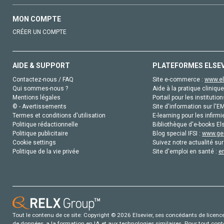
MON COMPTE
CRÉER UN COMPTE
AIDE & SUPPORT
PLATEFORMES ELSE
Contactez-nous / FAQ
Site e-commerce :
www.el
Qui sommes-nous ?
Aide à la pratique clinique
Mentions légales
Portail pour les institution
© - Avertissements
Site d'information sur l'E
Termes et conditions d'utilisation
E-learning pour les infirmi
Politique rédactionnelle
Bibliothèque d'e-books Els
Politique publicitaire
Blog special IFSI :
www.gen
Cookie settings
Suivez notre actualité sur
Politique de la vie privée
Site d'emploi en santé :
e
Tout le contenu de ce site: Copyright © 2026 Elsevier, ses concédants de licence e
de données, a la formation en IA et aux technologies similaires. Pour tout con