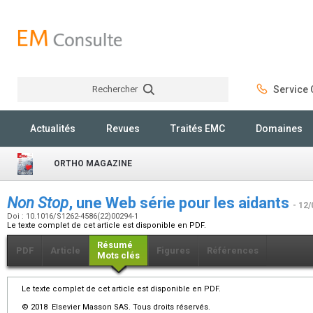
Rechercher
Service C
Rechercher
Actualités
Revues
Traités EMC
Domaines
ORTHO MAGAZINE
Non Stop
, une Web série pour les aidants
- 12/
Doi : 10.1016/S1262-4586(22)00294-1
Le texte complet de cet article est disponible en PDF.
Résumé
PDF
Article
Figures
Références
Mots clés
Le texte complet de cet article est disponible en PDF.
© 2018 Elsevier Masson SAS. Tous droits réservés.