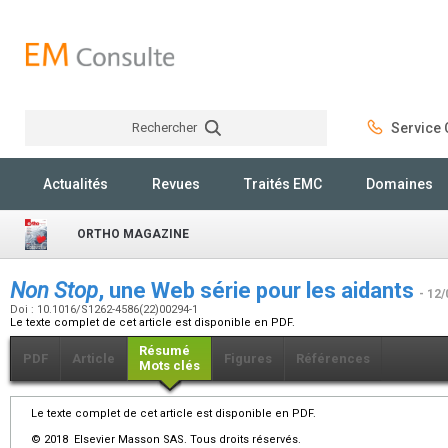
Rechercher
Service C
Rechercher
Actualités
Revues
Traités EMC
Domaines
ORTHO MAGAZINE
Non Stop
, une Web série pour les aidants
- 12/
Doi : 10.1016/S1262-4586(22)00294-1
Le texte complet de cet article est disponible en PDF.
Résumé
PDF
Article
Figures
Références
Mots clés
Le texte complet de cet article est disponible en PDF.
© 2018 Elsevier Masson SAS. Tous droits réservés.