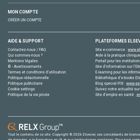
MON COMPTE
CRÉER UN COMPTE
AIDE & SUPPORT
PLATEFORMES ELSE
Contactez-nous / FAQ
Site e-commerce :
www.el
Qui sommes-nous ?
Aide à la pratique clinique
Mentions légales
Portail pour les institution
© - Avertissements
Site d'information sur l'E
Termes et conditions d'utilisation
E-learning pour les infirmi
Politique rédactionnelle
Bibliothèque d'e-books Els
Politique publicitaire
Blog special IFSI :
www.gen
Cookie settings
Suivez notre actualité sur
Politique de la vie privée
Site d'emploi en santé :
e
Tout le contenu de ce site: Copyright © 2026 Elsevier, ses concédants de licence e
de données, a la formation en IA et aux technologies similaires. Pour tout con