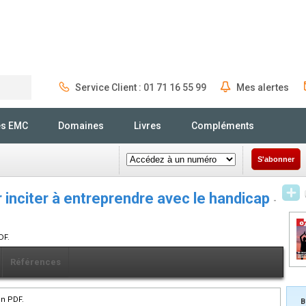
Service Client : 01 71 16 55 99
Mes alertes
Rechercher
és EMC
Domaines
Livres
Compléments
S'abonner
r inciter à entreprendre avec le handicap
-
DF.
Références
en PDF.
B