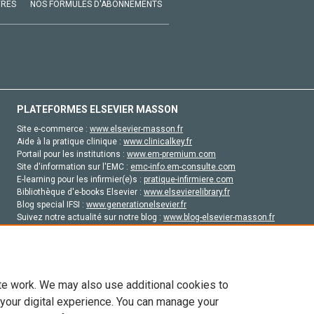
VRES
NOS FORMULES D'ABONNEMENTS
PLATEFORMES ELSEVIER MASSON
Site e-commerce :
www.elsevier-masson.fr
Aide à la pratique clinique :
www.clinicalkey.fr
Portail pour les institutions :
www.em-premium.com
Site d'information sur l'EMC :
emc-info.em-consulte.com
E-learning pour les infirmier(e)s :
pratique-infirmiere.com
Bibliothèque d'e-books Elsevier :
www.elsevierelibrary.fr
Blog special IFSI :
www.generationelsevier.fr
Suivez notre actualité sur notre blog :
www.blog-elsevier-masson.fr
Site d'emploi en santé :
emploisante.com
te work. We may also use additional cookies to
 your digital experience. You can manage your