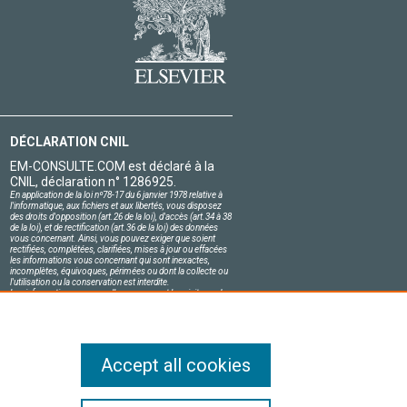
DÉCLARATION CNIL
EM-CONSULTE.COM est déclaré à la
CNIL, déclaration n° 1286925.
En application de la loi nº78-17 du 6 janvier 1978 relative à
l'informatique, aux fichiers et aux libertés, vous disposez
des droits d'opposition (art.26 de la loi), d'accès (art.34 à 38
de la loi), et de rectification (art.36 de la loi) des données
vous concernant. Ainsi, vous pouvez exiger que soient
rectifiées, complétées, clarifiées, mises à jour ou effacées
les informations vous concernant qui sont inexactes,
incomplètes, équivoques, périmées ou dont la collecte ou
l'utilisation ou la conservation est interdite.
Les informations personnelles concernant les visiteurs de
notre site, y compris leur identité, sont confidentielles.
Le responsable du site s'engage sur l'honneur à respecter
les conditions légales de confidentialité applicables en
France et à ne pas divulguer ces informations à des tiers.
Accept all cookies