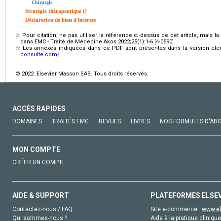
Chirurgie
Stratégie thérapeutique ()
Déclaration de liens d'intérêts
☆
Pour citation, ne pas utiliser la référence ci-dessus de cet article, mais l
dans EMC - Traité de Médecine Akos 2022;25(1):1-6 [4-0590].
☆
Les annexes indiquées dans ce PDF sont présentes dans la version éten
consulte.com/
.
© 2022 Elsevier Masson SAS. Tous droits réservés.
ACCÈS RAPIDES
DOMAINES
TRAITÉS EMC
REVUES
LIVRES
NOS FORMULES D'AB
MON COMPTE
CRÉER UN COMPTE
AIDE & SUPPORT
PLATEFORMES ELSE
Contactez-nous / FAQ
Site e-commerce :
www.el
Qui sommes-nous ?
Aide à la pratique clinique