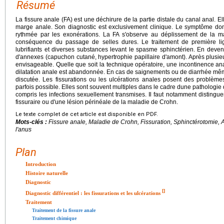
Résumé
La fissure anale (FA) est une déchirure de la partie distale du canal anal. El
marge anale. Son diagnostic est exclusivement clinique. Le symptôme domi
rythmée par les exonérations. La FA s'observe au déplissement de la marg
conséquence du passage de selles dures. Le traitement de première lig
lubrifiants et diverses substances levant le spasme sphinctérien. En deve
d'annexes (capuchon cutané, hypertrophie papillaire d'amont). Après plusieur
envisageable. Quelle que soit la technique opératoire, une incontinence an
dilatation anale est abandonnée. En cas de saignements ou de diarrhée même
discutée. Les fissurations ou les ulcérations anales posent des problème
parfois possible. Elles sont souvent multiples dans le cadre dune pathologie
compris les infections sexuellement transmises. Il faut notamment distinguer
fissuraire ou d'une lésion périnéale de la maladie de Crohn.
Le texte complet de cet article est disponible en PDF.
Mots-clés :
Fissure anale, Maladie de Crohn, Fissuration, Sphinctérotomie, 
l'anus
Plan
Introduction
Histoire naturelle
Diagnostic
[
]
Diagnostic différentiel : les fissurations et les ulcérations
Traitement
Traitement de la fissure anale
Traitement chimique