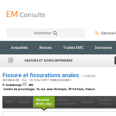
Rechercher
Service C
Rechercher
Actualités
Revues
Traités EMC
Domaines
SAVOIRS ET SOINS INFIRMIERS
Fissure et fissurations anales
- 17/05/22
[60-586-A-30] - Doi : 10.1016/S1877-7848(22)46588-9
P. Godeberge
:
MD
Centre de proctologie, 10, rue Jean-Richepin, 75116 Paris, France
Résumé
Points
Vidéos
PDF
Article
Figures
Mots clés
essentiels
Podcast