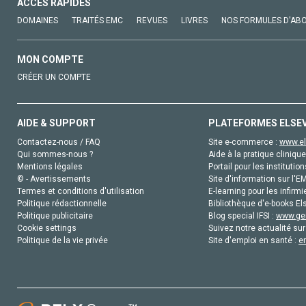
ACCÈS RAPIDES
DOMAINES
TRAITÉS EMC
REVUES
LIVRES
NOS FORMULES D'AB
MON COMPTE
CRÉER UN COMPTE
AIDE & SUPPORT
PLATEFORMES ELSE
Contactez-nous / FAQ
Site e-commerce :
www.el
Qui sommes-nous ?
Aide à la pratique clinique
Mentions légales
Portail pour les institution
© - Avertissements
Site d'information sur l'E
Termes et conditions d'utilisation
E-learning pour les infirmi
Politique rédactionnelle
Bibliothèque d'e-books Els
Politique publicitaire
Blog special IFSI :
www.gen
Cookie settings
Suivez notre actualité sur
Politique de la vie privée
Site d'emploi en santé :
e