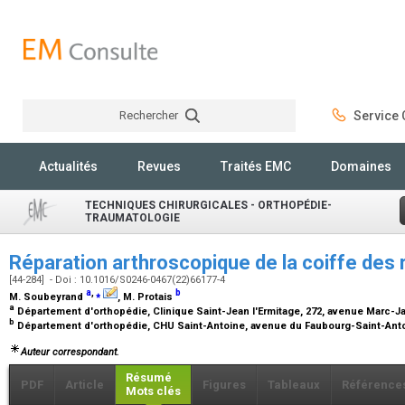
Rechercher
Service C
Rechercher
Actualités
Revues
Traités EMC
Domaines
TECHNIQUES CHIRURGICALES - ORTHOPÉDIE-
TRAUMATOLOGIE
Réparation arthroscopique de la coiffe des
[44-284] - Doi : 10.1016/S0246-0467(22)66177-4
a
,
⁎
b
M. Soubeyrand
, M. Protais
a
Département d'orthopédie, Clinique Saint-Jean l'Ermitage, 272, avenue Marc-J
b
Département d'orthopédie, CHU Saint-Antoine, avenue du Faubourg-Saint-Anto
Auteur correspondant.
Résumé
PDF
Article
Figures
Tableaux
Référence
Mots clés