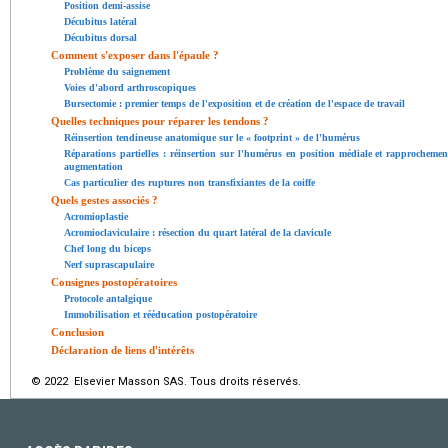
Position demi-assise
Décubitus latéral
Décubitus dorsal
Comment s'exposer dans l'épaule ?
Problème du saignement
Voies d'abord arthroscopiques
Bursectomie : premier temps de l'exposition et de création de l'espace de travail
Quelles techniques pour réparer les tendons ?
Réinsertion tendineuse anatomique sur le « footprint » de l'humérus
Réparations partielles : réinsertion sur l'humérus en position médiale et rapprochemen
augmentation
Cas particulier des ruptures non transfixiantes de la coiffe
Quels gestes associés ?
Acromioplastie
Acromioclaviculaire : résection du quart latéral de la clavicule
Chef long du biceps
Nerf suprascapulaire
Consignes postopératoires
Protocole antalgique
Immobilisation et rééducation postopératoire
Conclusion
Déclaration de liens d'intérêts
© 2022 Elsevier Masson SAS. Tous droits réservés.