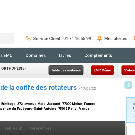
Service Client : 01 71 16 55 99
Mes alertes
Rechercher
és EMC
Domaines
Livres
Compléments
 ORTHOPÉDIE-
Table des matières
EMC Démo
S'abon
de la coiffe des rotateurs
- 17/05/22
l'Ermitage, 272, avenue Marc-Jacquet, 77000 Melun, France
B
p
avenue du Faubourg-Saint-Antoine, 75012 Paris, France
L
u
Tableaux
Références