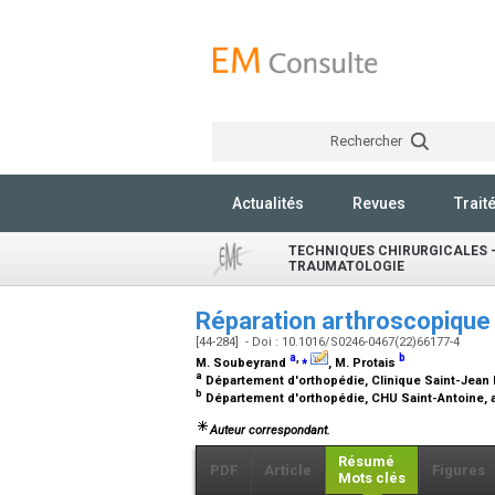
Rechercher
Actualités
Revues
Trait
TECHNIQUES CHIRURGICALES -
TRAUMATOLOGIE
Réparation arthroscopique 
[44-284] - Doi : 10.1016/S0246-0467(22)66177-4
a
,
⁎
b
M. Soubeyrand
, M. Protais
a
Département d'orthopédie, Clinique Saint-Jean 
b
Département d'orthopédie, CHU Saint-Antoine, 
Auteur correspondant.
Résumé
PDF
Article
Figures
Mots clés