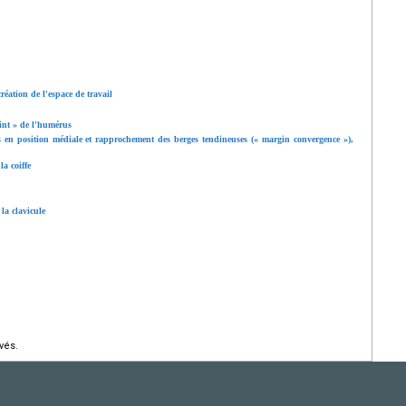
réation de l'espace de travail
int » de l'humérus
us en position médiale et rapprochement des berges tendineuses (« margin convergence »),
la coiffe
la clavicule
vés.