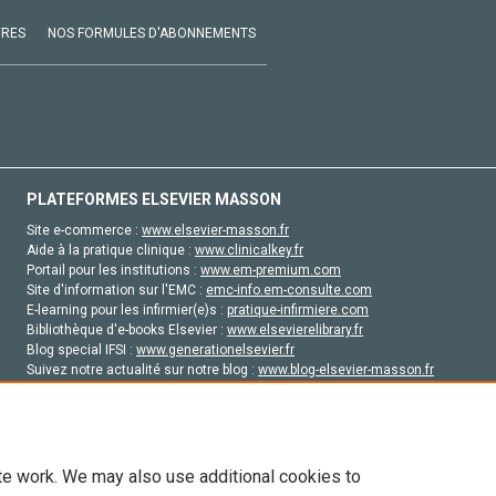
VRES
NOS FORMULES D'ABONNEMENTS
PLATEFORMES ELSEVIER MASSON
Site e-commerce :
www.elsevier-masson.fr
Aide à la pratique clinique :
www.clinicalkey.fr
Portail pour les institutions :
www.em-premium.com
Site d'information sur l'EMC :
emc-info.em-consulte.com
E-learning pour les infirmier(e)s :
pratique-infirmiere.com
Bibliothèque d'e-books Elsevier :
www.elsevierelibrary.fr
Blog special IFSI :
www.generationelsevier.fr
Suivez notre actualité sur notre blog :
www.blog-elsevier-masson.fr
Site d'emploi en santé :
emploisante.com
te work. We may also use additional cookies to