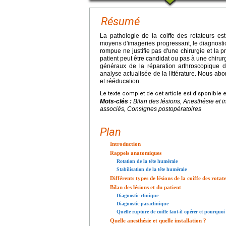
Résumé
La pathologie de la coiffe des rotateurs est
moyens d'imageries progressant, le diagnostic
rompue ne justifie pas d'une chirurgie et la 
patient peut être candidat ou pas à une chirur
généraux de la réparation arthroscopique d
analyse actualisée de la littérature. Nous ab
et rééducation.
Le texte complet de cet article est disponible 
Mots-clés :
Bilan des lésions, Anesthésie et i
associés, Consignes postopératoires
Plan
Introduction
Rappels anatomiques
Rotation de la tête humérale
Stabilisation de la tête humérale
Différents types de lésions de la coiffe des rotat
Bilan des lésions et du patient
Diagnostic clinique
Diagnostic paraclinique
Quelle rupture de coiffe faut-il opérer et pourquoi
Quelle anesthésie et quelle installation ?