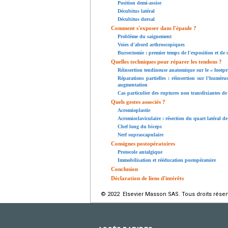
Position demi-assise
Décubitus latéral
Décubitus dorsal
Comment s'exposer dans l'épaule ?
Problème du saignement
Voies d'abord arthroscopiques
Bursectomie : premier temps de l'exposition et de c
Quelles techniques pour réparer les tendons ?
Réinsertion tendineuse anatomique sur le « footpr
Réparations partielles : réinsertion sur l'humér
augmentation
Cas particulier des ruptures non transfixiantes de 
Quels gestes associés ?
Acromioplastie
Acromioclaviculaire : résection du quart latéral de 
Chef long du biceps
Nerf suprascapulaire
Consignes postopératoires
Protocole antalgique
Immobilisation et rééducation postopératoire
Conclusion
Déclaration de liens d'intérêts
© 2022 Elsevier Masson SAS. Tous droits réser