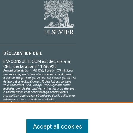
DÉCLARATION CNIL
EM-CONSULTE.COM est déclaré à la
CNIL, déclaration n° 1286925.
En application de la loi nº78-17 du 6 janvier 1978 relative à
l'informatique, aux fichiers et aux libertés, vous disposez
des droits d'opposition (art.26 de la loi), d'accès (art.34 à 38
de la loi), et de rectification (art.36 de la loi) des données
vous concernant. Ainsi, vous pouvez exiger que soient
rectifiées, complétées, clarifiées, mises à jour ou effacées
les informations vous concernant qui sont inexactes,
incomplètes, équivoques, périmées ou dont la collecte ou
l'utilisation ou la conservation est interdite.
Les informations personnelles concernant les visiteurs de
notre site, y compris leur identité, sont confidentielles.
Le responsable du site s'engage sur l'honneur à respecter
les conditions légales de confidentialité applicables en
France et à ne pas divulguer ces informations à des tiers.
Accept all cookies