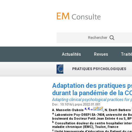
Rechercher
Actualités
Revues
Trait
PRATIQUES PSYCHOLOGIQUES
Adaptation des pratiques p
durant la pandémie de la 
Adapting clinical psychological practices fo
Doi : 10.1016/j.prps.2022.01.001
a
,
d
,
⁎
A. Masselin-Dubois
, N. Enert-Barbero
a
Laboratoire Psy-DREPI EA-7458, université de 
boulevard du Docteur Petit Jean Entrée 4 ou 5, BP
b
Consultation douleur du centre hospitalier inte
maladie chronique (IEMC), Toulon, France
c
Unité transversale d’éducation du Patient du ce