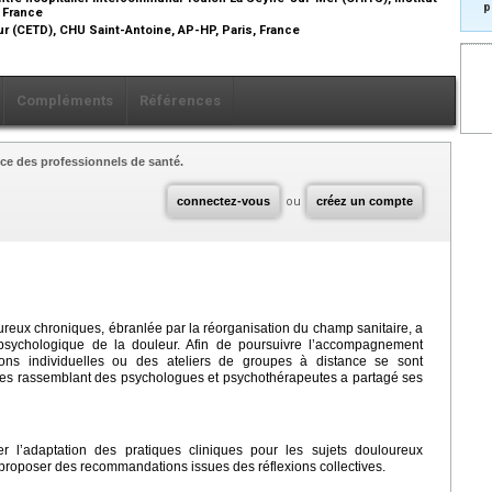
p
, France
ur (CETD), CHU Saint-Antoine, AP-HP, Paris, France
Compléments
Références
ce des professionnels de santé.
connectez-vous
ou
créez un compte
ureux chroniques, ébranlée par la réorganisation du champ sanitaire, a
psychologique de la douleur. Afin de poursuivre l’accompagnement
ions individuelles ou des ateliers de groupes à distance se sont
es rassemblant des psychologues et psychothérapeutes a partagé ses
er l’adaptation des pratiques cliniques pour les sujets douloureux
 proposer des recommandations issues des réflexions collectives.