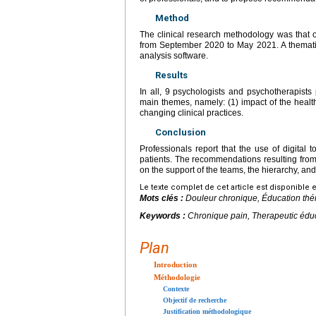
Method
The clinical research methodology was that 
from September 2020 to May 2021. A thematic 
analysis software.
Results
In all, 9 psychologists and psychotherapists
main themes, namely: (1) impact of the health 
changing clinical practices.
Conclusion
Professionals report that the use of digital 
patients. The recommendations resulting from 
on the support of the teams, the hierarchy, a
Le texte complet de cet article est disponible 
Mots clés :
Douleur chronique, Éducation th
Keywords :
Chronique pain, Therapeutic édu
Plan
Introduction
Méthodologie
Contexte
Objectif de recherche
Justification méthodologique