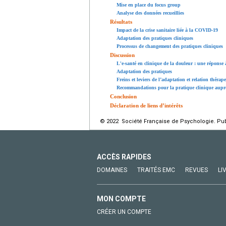
Mise en place du focus group
Analyse des données recueillies
Résultats
Impact de la crise sanitaire liée à la COVID-19
Adaptation des pratiques cliniques
Processus de changement des pratiques cliniques
Discussion
L'e-santé en clinique de la douleur : une réponse 
Adaptation des pratiques
Freins et leviers de l’adaptation et relation théra
Recommandations pour la pratique clinique auprè
Conclusion
Déclaration de liens d’intérêts
© 2022 Société Française de Psychologie. Publ
ACCÈS RAPIDES
DOMAINES
TRAITÉS EMC
REVUES
LI
MON COMPTE
CRÉER UN COMPTE