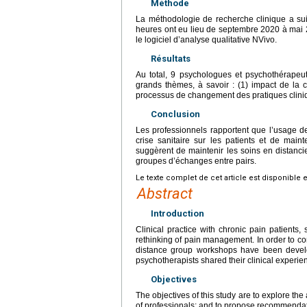
Méthode
La méthodologie de recherche clinique a sui
heures ont eu lieu de septembre 2020 à mai 2
le logiciel d’analyse qualitative NVivo.
Résultats
Au total, 9 psychologues et psychothérapeut
grands thèmes, à savoir : (1) impact de la c
processus de changement des pratiques clini
Conclusion
Les professionnels rapportent que l’usage de
crise sanitaire sur les patients et de main
suggèrent de maintenir les soins en distancie
groupes d’échanges entre pairs.
Le texte complet de cet article est disponible 
Abstract
Introduction
Clinical practice with chronic pain patients,
rethinking of pain management. In order to con
distance group workshops have been develop
psychotherapists shared their clinical experie
Objectives
The objectives of this study are to explore the 
of professionals; and to propose recommendatio