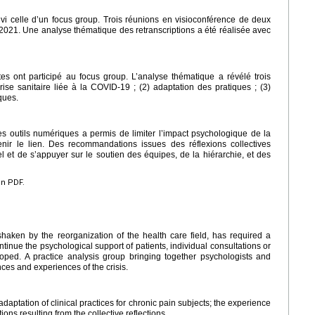
vi celle d’un focus group. Trois réunions en visioconférence de deux
021. Une analyse thématique des retranscriptions a été réalisée avec
es ont participé au focus group. L’analyse thématique a révélé trois
rise sanitaire liée à la COVID-19 ; (2) adaptation des pratiques ; (3)
ques.
s outils numériques a permis de limiter l’impact psychologique de la
tenir le lien. Des recommandations issues des réflexions collectives
l et de s’appuyer sur le soutien des équipes, de la hiérarchie, et des
en PDF.
 shaken by the reorganization of the health care field, has required a
tinue the psychological support of patients, individual consultations or
ed. A practice analysis group bringing together psychologists and
nces and experiences of the crisis.
adaptation of clinical practices for chronic pain subjects; the experience
ns resulting from the collective reflections.