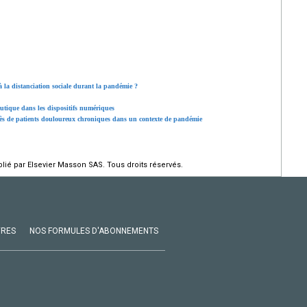
à la distanciation sociale durant la pandémie ?
peutique dans les dispositifs numériques
s de patients douloureux chroniques dans un contexte de pandémie
ié par Elsevier Masson SAS. Tous droits réservés.
VRES
NOS FORMULES D'ABONNEMENTS