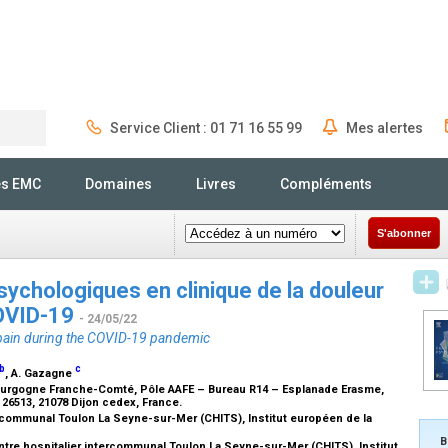
Service Client : 01 71 16 55 99
Mes alertes
Rechercher
és EMC
Domaines
Livres
Compléments
S'abonner
sychologiques en clinique de la douleur
COVID-19
- 24/05/22
r pain during the COVID-19 pandemic
b
c
, A. Gazagne
Bourgogne Franche-Comté, Pôle AAFE – Bureau R14 – Esplanade Erasme,
 26513, 21078 Dijon cedex, France.
rcommunal Toulon La Seyne-sur-Mer (CHITS), Institut européen de la
B
ntre hospitalier intercommunal Toulon La Seyne-sur-Mer (CHITS), Institut