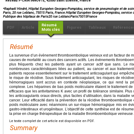
Réseau F-CRIN INNOVTE, 42000 Saint Etienne, France
⁎
Raphaël Hindré, Hôpital Européen Georges-Pompidou, service de pneumologie et de soins
Paris, 20 rue Leblanc, 75015 Paris, France.Hôpital Européen Georges-Pompidou, service 
Publique des hôpitaux de Paris20 rue LeblancParis75015France
Résumé
PDF
Article
Figures
Tableaux
Référence
Mots clés
Résumé
La survenue d’un évènement thromboembolique veineux est un facteur de mau
causes de mortalité au cours des cancers actifs. Les évènements thromboemb
plus fréquents chez les patients ayant un cancer actif que sans. Le 
nombreuses caractéristiques liées au patient, au cancer et aux traitemen
patients repose essentiellement sur le traitement anticoagulant qui empêch
le risque de récidive. Sous traitement anticoagulant, les risques de récid
hémorragiques sont accrus en contexte néoplasique, ce qui rend la pr
complexe. Les héparines de bas poids moléculaire étaient le traitement de
efficaces que les antivitamines K avec un profil de tolérance similaire. Plu
les anticoagulants oraux directs, plus faciles d’utilisation, dans la malad
cancer. Leur efficacité dans la prévention de la récidive thromboembolique
poids moléculaire avec néanmoins un sur-risque hémorragique mis en évi
gastro-intestinaux et urogénitaux. L’objectif de cette synthèse est de résume
la prise en charge thérapeutique de la maladie thromboembolique veineuse 
Le texte complet de cet article est disponible en PDF.
Summary