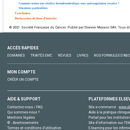
Comment traiter une récidive thromboembolique sous anticoagulation curative ?
Situations particulières
Conclusion
Déclaration de liens d’intérêts
© 2021 Société Française du Cancer. Publié par Elsevier Masson SAS. Tous dro
ACCÈS RAPIDES
DOMAINES
TRAITÉS EMC
REVUES
LIVRES
NOS FORMULES D'AB
MON COMPTE
CRÉER UN COMPTE
AIDE & SUPPORT
PLATEFORMES ELSE
Contactez-nous / FAQ
Site e-commerce :
www.el
Qui sommes-nous ?
Aide à la pratique clinique
Mentions légales
Portail pour les institution
© - Avertissements
Site d'information sur l'E
Termes et conditions d'utilisation
E-learning pour les infirmi