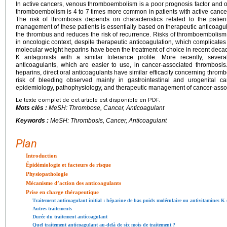
In active cancers, venous thromboembolism is a poor prognosis factor and 
thromboembolism is 4 to 7 times more common in patients with active cance
The risk of thrombosis depends on characteristics related to the patien
management of these patients is essentially based on therapeutic anticoagul
the thrombus and reduces the risk of recurrence. Risks of thromboembolis
in oncologic context, despite therapeutic anticoagulation, which complicat
molecular weight heparins have been the treatment of choice in recent deca
K antagonists with a similar tolerance profile. More recently, sever
anticoagulants, which are easier to use, in cancer-associated thrombos
heparins, direct oral anticoagulants have similar efficacity concerning thro
risk of bleeding observed mainly in gastrointestinal and urogenital 
epidemiology, pathophysiology, and therapeutic management of cancer-asso
Le texte complet de cet article est disponible en PDF.
Mots clés :
MeSH: Thrombose, Cancer, Anticoagulant
Keywords :
MeSH: Thrombosis, Cancer, Anticoagulant
Plan
Introduction
Épidémiologie et facteurs de risque
Physiopathologie
Mécanisme d’action des anticoagulants
Prise en charge thérapeutique
Traitement anticoagulant initial : héparine de bas poids moléculaire ou antivitamines K 
Autres traitements
Durée du traitement anticoagulant
Quel traitement anticoagulant au-delà de six mois de traitement ?