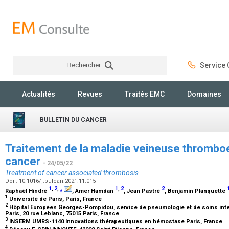
Rechercher
Service C
Rechercher
Actualités
Revues
Traités EMC
Domaines
BULLETIN DU CANCER
Traitement de la maladie veineuse thrombo
cancer
- 24/05/22
Treatment of cancer associated thrombosis
Doi : 10.1016/j.bulcan.2021.11.015
1
,
2
,
⁎
1
,
2
2
Raphaël Hindré
, Amer Hamdan
, Jean Pastré
, Benjamin Planquette
1
Université de Paris, Paris, France
2
Hôpital Européen Georges-Pompidou, service de pneumologie et de soins inte
Paris, 20 rue Leblanc, 75015 Paris, France
3
INSERM UMRS-1140 Innovations thérapeutiques en hémostase Paris, France
4