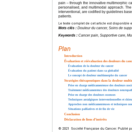
pain – through the innovative multimorphic ca
personalised, and multimodal approach. The 
interventional, are codified by guidelines base
patients.
Le texte complet de cet article est disponible 
Mots clés :
Douleur du cancer, Soins de suppo
Keywords :
Cancer pain, Supportive care, Mul
Plan
Introduction
Évaluation et réévaluation des douleurs du canc
Évaluation de la douleur du cancer
Évaluation du patient dans sa globalité
Le concept de douleur multimorphe du cancer
Stratégies thérapeutiques dans la douleur mult
Prise en charge médicamenteuse des douleurs noci
Traitement médicamenteux des douleurs neuropat
Prise en charge des douleurs osseuses
Techniques antalgiques interventionnelles et chiru
Approches non médicamenteuses et techniques non
Situations palliatives et de fin de vie
Conclusion
Déclaration de liens d’intérêts
© 2021 Société Française du Cancer. Publié pa