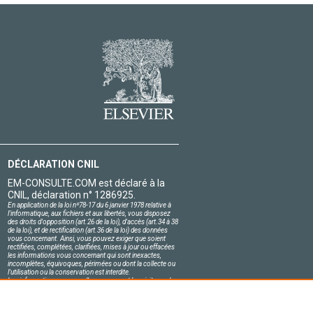
DÉCLARATION CNIL
EM-CONSULTE.COM est déclaré à la
CNIL, déclaration n° 1286925.
En application de la loi nº78-17 du 6 janvier 1978 relative à
l'informatique, aux fichiers et aux libertés, vous disposez
des droits d'opposition (art.26 de la loi), d'accès (art.34 à 38
de la loi), et de rectification (art.36 de la loi) des données
vous concernant. Ainsi, vous pouvez exiger que soient
rectifiées, complétées, clarifiées, mises à jour ou effacées
les informations vous concernant qui sont inexactes,
incomplètes, équivoques, périmées ou dont la collecte ou
l'utilisation ou la conservation est interdite.
Les informations personnelles concernant les visiteurs de
notre site, y compris leur identité, sont confidentielles.
Le responsable du site s'engage sur l'honneur à respecter
les conditions légales de confidentialité applicables en