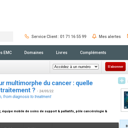
Service Client : 01 71 16 55 99
Mes alertes
Rechercher
és EMC
Domaines
Livres
Compléments
S'abonner
ur multimorphe du cancer : quelle
 traitement ?
- 24/05/22
, from diagnosis to treatment
r, équipe mobile de soins de support & palliatifs, pôle cancérologie &
B