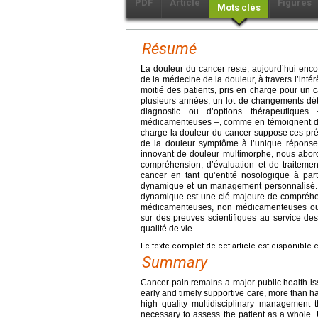
PDF
Article
Figures
Mots clés
Résumé
La douleur du cancer reste, aujourd’hui enc
de la médecine de la douleur, à travers l’inté
moitié des patients, pris en charge pour un 
plusieurs années, un lot de changements dé
diagnostic ou d’options thérapeutiques
médicamenteuses –, comme en témoignent de
charge la douleur du cancer suppose ces prér
de la douleur symptôme à l’unique réponse
innovant de douleur multimorphe, nous abordo
compréhension, d’évaluation et de traitemen
cancer en tant qu’entité nosologique à part
dynamique et un management personnalisé. L
dynamique est une clé majeure de compréhens
médicamenteuses, non médicamenteuses ou i
sur des preuves scientifiques au service des 
qualité de vie.
Le texte complet de cet article est disponible 
Summary
Cancer pain remains a major public health is
early and timely supportive care, more than ha
high quality multidisciplinary management 
necessary to assess the patient as a whole. 