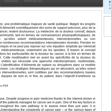
Tableaux
Références
p
L
u
ore, une problématique majeure de santé publique. Malgré les progrès
rêt démontré scientifiquement des soins de support précoces, plus de la
cancer, restent douloureux. La médecine de la douleur connaît, depuis
terminants, tant en termes de connaissances physiopathologiques, de
 – qu’elles soient médicamenteuses, interventionnelles ou non
 nombreuses recommandations internationales récentes. Prendre en
equis et ne peut pas reposer sur une équation simpliste qui mènerait
 médicamenteuse, notamment via les opioïdes. À travers le concept
ns les particularités de la douleur du cancer, à la fois en termes de
t. Cette modélisation met en avant les spécificités de la douleur du
 entière qui nécessite une approche interdisciplinaire, multimodale,
’identification d’éléments de rupture ou dirsuptions dans ce modèle
ion. Les stratégies thérapeutiques qui en découlent, qu’elles soient
nterventionnelles, sont codifiées par des recommandations basées
équipes de soin et, in fine, du patient, dans l’objectif d’améliorer sa
en PDF.
sue. Despite progress in pain medicine thanks to the interest shown in
lf the patients managed for cancer are in pain. One of the key factors in
throughout the care pathway is to assess more than just pain: it is
Understanding the complexity of cancer pain – or the various types of