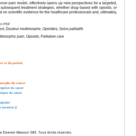
ncer pain model, effectively opens up new perspectives for a targeted,
subsequent treatment strategies, whether drug-based with opioids, or
d on scientific evidence for the healthcare professionals and, ultimately,
en PDF.
rt, Douleur multimorphe, Opioïdes, Soins palliatifs
timorphic pain, Opioids, Palliative care
er et du patient
imorphe du cancer
ceptives du cancer
hiques du cancer
rgicales
 invasives [
]
r Elsevier Masson SAS. Tous droits réservés.