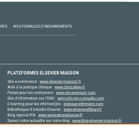
VRES
NOS FORMULES D'ABONNEMENTS
PLATEFORMES ELSEVIER MASSON
Site e-commerce :
www.elsevier-masson.fr
Aide à la pratique clinique :
www.clinicalkey.fr
Portail pour les institutions :
www.em-premium.com
Site d'information sur l'EMC :
emc-info.em-consulte.com
E-learning pour les infirmier(e)s :
pratique-infirmiere.com
Bibliothèque d'e-books Elsevier :
www.elsevierelibrary.fr
Blog special IFSI :
www.generationelsevier.fr
Suivez notre actualité sur notre blog :
www.blog-elsevier-masson.fr
Site d'emploi en santé :
emploisante.com