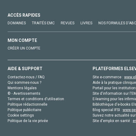
ACCÈS RAPIDES
DOMAINES
TRAITÉS EMC
REVUES
LIVRES
NOS FORMULES D'AB
MON COMPTE
CRÉER UN COMPTE
AIDE & SUPPORT
PLATEFORMES ELSE
Contactez-nous / FAQ
Site e-commerce :
www.el
Qui sommes-nous ?
Aide à la pratique clinique
Mentions légales
Portail pour les institution
© - Avertissements
Site d'information sur l'E
Termes et conditions d'utilisation
E-learning pour les infirmi
Politique rédactionnelle
Bibliothèque d'e-books Els
Politique publicitaire
Blog special IFSI :
www.gen
Cookie settings
Suivez notre actualité sur
Politique de la vie privée
Site d'emploi en santé :
e