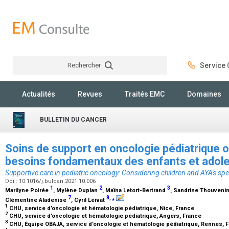
Rechercher
Service C
Rechercher
Actualités
Revues
Traités EMC
Domaines
BULLETIN DU CANCER
Soins de support en oncologie pédiatrique o
besoins fondamentaux des enfants et adol
Supportive care in pediatric oncology: Considering children and AYA's spe
Doi : 10.1016/j.bulcan.2021.10.006
1
2
3
Marilyne Poirée
, Mylène Duplan
, Maïna Letort-Bertrand
, Sandrine Thouveni
7
8
,
⁎
Clémentine Aladenise
, Cyril Lervat
1
CHU, service d’oncologie et hématologie pédiatrique, Nice, France
2
CHU, service d’oncologie et hématologie pédiatrique, Angers, France
3
CHU, Équipe OBAJA, service d’oncologie et hématologie pédiatrique, Rennes, 