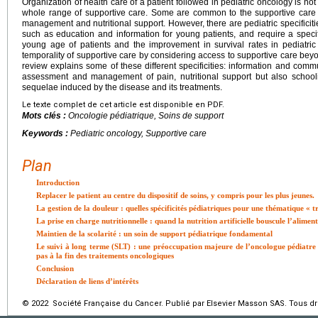
Organization of health care of a patient followed in pediatric oncology is not 
whole range of supportive care. Some are common to the supportive care o
management and nutritional support. However, there are pediatric specificiti
such as education and information for young patients, and require a speci
young age of patients and the improvement in survival rates in pediatric
temporality of supportive care by considering access to supportive care beyo
review explains some of these different specificities: information and commu
assessment and management of pain, nutritional support but also school
sequelae induced by the disease and its treatments.
Le texte complet de cet article est disponible en PDF.
Mots clés :
Oncologie pédiatrique, Soins de support
Keywords :
Pediatric oncology, Supportive care
Plan
Introduction
Replacer le patient au centre du dispositif de soins, y compris pour les plus jeunes.
La gestion de la douleur : quelles spécificités pédiatriques pour une thématique « t
La prise en charge nutritionnelle : quand la nutrition artificielle bouscule l’alimen
Maintien de la scolarité : un soin de support pédiatrique fondamental
Le suivi à long terme (SLT) : une préoccupation majeure de l’oncologue pédiatre 
pas à la fin des traitements oncologiques
Conclusion
Déclaration de liens d’intérêts
© 2022 Société Française du Cancer. Publié par Elsevier Masson SAS. Tous dro