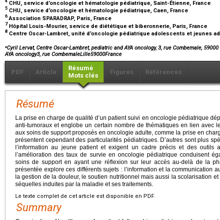
4
CHU, service d’oncologie et hématologie pédiatrique, Saint-Étienne, France
5
CHU, service d’oncologie et hématologie pédiatrique, Caen, France
6
Association SPARADRAP, Paris, France
7
Hôpital Louis-Mourier, service de diététique et biberonnerie, Paris, France
8
Centre Oscar-Lambret, unité d’oncologie pédiatrique adolescents et jeunes adu
⁎
Cyril Lervat, Centre Oscar-Lambret, pediatric and AYA oncology, 3, rue Combemale, 59000 
AYA oncology3, rue CombemaleLille59000France
Résumé
PDF
Article
Figures
Références
Mots clés
Résumé
La prise en charge de qualité d’un patient suivi en oncologie pédiatrique dé
anti-tumoraux et englobe un certain nombre de thématiques en lien avec l
aux soins de support proposés en oncologie adulte, comme la prise en charge 
présentent cependant des particularités pédiatriques. D’autres sont plus spé
l’information au jeune patient et exigent un cadre précis et des outils
l’amélioration des taux de survie en oncologie pédiatrique conduisent ég
soins de support en ayant une réflexion sur leur accès au-delà de la p
présentée explore ces différents sujets : l’information et la communication au
la gestion de la douleur, le soutien nutritionnel mais aussi la scolarisation et
séquelles induites par la maladie et ses traitements.
Le texte complet de cet article est disponible en PDF.
Summary