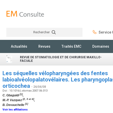
Rechercher
Service C
Rechercher
Actualités
Revues
Traités EMC
Domaines
REVUE DE STOMATOLOGIE ET DE CHIRURGIE MAXILLO-
FACIALE
Les séquelles vélopharyngées des fentes
labioalvéolopalatovélaires. Les pharyngopl
orticochea
- 26/04/08
Doi : 10.1016/j.stomax.2007.06.013
[1]
C. Gbaguidi
,
[2, 3 et 4]
M.-P. Vazquez
,
[1]
B. Devauchelle
Voir les affiliations