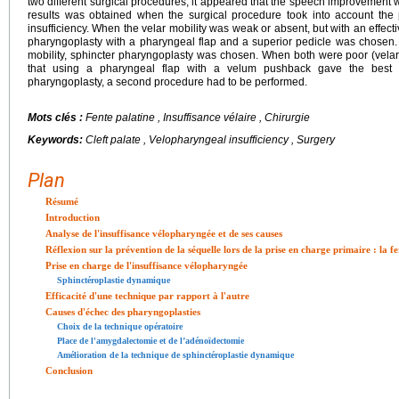
two different surgical procedures, it appeared that the speech improvement
results was obtained when the surgical procedure took into account the
insufficiency. When the velar mobility was weak or absent, but with an effecti
pharyngoplasty with a pharyngeal flap and a superior pedicle was chosen. O
mobility, sphincter pharyngoplasty was chosen. When both were poor (velar 
that using a pharyngeal flap with a velum pushback gave the best res
pharyngoplasty, a second procedure had to be performed.
Mots clés :
Fente palatine , Insuffisance vélaire , Chirurgie
Keywords:
Cleft palate , Velopharyngeal insufficiency , Surgery
Plan
Résumé
Introduction
Analyse de l'insuffisance vélopharyngée et de ses causes
Réflexion sur la prévention de la séquelle lors de la prise en charge primaire : la 
Prise en charge de l'insuffisance vélopharyngée
Sphinctéroplastie dynamique
Efficacité d'une technique par rapport à l'autre
Causes d'échec des pharyngoplasties
Choix de la technique opératoire
Place de l'amygdalectomie et de l’adénoïdectomie
Amélioration de la technique de sphinctéroplastie dynamique
Conclusion