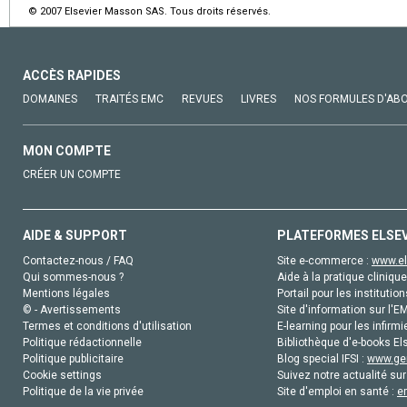
© 2007 Elsevier Masson SAS. Tous droits réservés.
ACCÈS RAPIDES
DOMAINES
TRAITÉS EMC
REVUES
LIVRES
NOS FORMULES D'AB
MON COMPTE
CRÉER UN COMPTE
AIDE & SUPPORT
PLATEFORMES ELSE
Contactez-nous / FAQ
Site e-commerce :
www.el
Qui sommes-nous ?
Aide à la pratique clinique
Mentions légales
Portail pour les institution
© - Avertissements
Site d'information sur l'E
Termes et conditions d'utilisation
E-learning pour les infirmi
Politique rédactionnelle
Bibliothèque d'e-books Els
Politique publicitaire
Blog special IFSI :
www.gen
Cookie settings
Suivez notre actualité sur
Politique de la vie privée
Site d'emploi en santé :
e