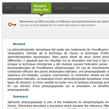
Résumé
PDF
Article
Figures
Références
Mots clés
Bienvenue sur EM-consulte, la référence des professionnels de santé.
L’accès au texte intégral de cet article nécessite un abonnement.
Résumé
La sphinctéroplastie dynamique fait partie des traitements de l'insuffisan
vélopalatine. Dérivée de la technique de Hynes, la technique d'Orti
sphinctéroplasties dynamiques. Mais après étude de deux séries pri
différentes, il apparaît que les résultats sur la phonation sont tout à fait
lorsque la technique chirurgicale a été réalisée suivant l'indication posé
physiopathologie de l'insuffisance vélopharyngée. En cas de mouvements
contraction efficace des parois pharyngées latérales, une pharyngoplastie 
supérieur est indiquée. Lorsque, inversement, la contraction vélaire est d
pharyngées latérales, la réalisation d'une sphinctéroplastie dynamique s'imp
types de structure, le choix semble se porter vers le lambeau pharyngé pos
En cas d'échec d'une pharyngoplastie sur la phonation, un bénéfi
pharyngoplastie.
Summary
Sphincter pharyngoplasty is one of the treatments for velopharyngeal insuff
Hynes, Orticochea described a procedure which became the reference. After 