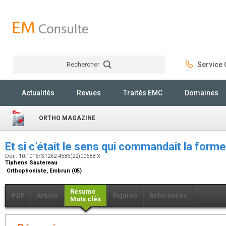
Rechercher
Service C
Rechercher
Actualités
Revues
Traités EMC
Domaines
ORTHO MAGAZINE
Et si c’était le sens qui commandait la for
Doi : 10.1016/S1262-4586(22)00588-X
Tiphenn Sautereau
Orthophoniste, Embrun (05)
Résumé
PDF
Article
Figures
Références
Mots clés