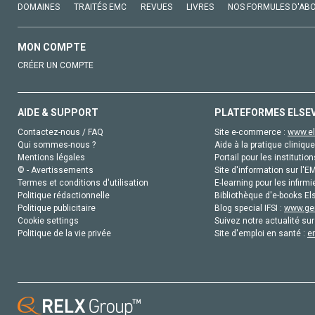
DOMAINES
TRAITÉS EMC
REVUES
LIVRES
NOS FORMULES D'AB
MON COMPTE
CRÉER UN COMPTE
AIDE & SUPPORT
PLATEFORMES ELSE
Contactez-nous / FAQ
Site e-commerce :
www.el
Qui sommes-nous ?
Aide à la pratique clinique
Mentions légales
Portail pour les institution
© - Avertissements
Site d'information sur l'E
Termes et conditions d'utilisation
E-learning pour les infirmi
Politique rédactionnelle
Bibliothèque d'e-books Els
Politique publicitaire
Blog special IFSI :
www.gen
Cookie settings
Suivez notre actualité sur
Politique de la vie privée
Site d'emploi en santé :
e