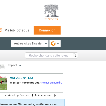
Ma bibliothèque
Connexion
Autres sites Elsevier
Export
Vol 23 - N° 133
P. 18-19
-
novembre 2017
Retour au numéro
Article précédent
|
Article suivant
ienvenue sur EM-consulte, la référence des