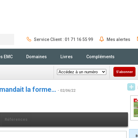
Service Client : 01 71 16 55 99
Mes alertes
Rechercher
és EMC
Domaines
Livres
Compléments
S'abonner
ommandait la forme…
- 02/06/22
Références
B