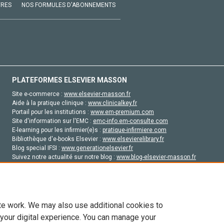
VRES
NOS FORMULES D'ABONNEMENTS
PLATEFORMES ELSEVIER MASSON
Site e-commerce :
www.elsevier-masson.fr
Aide à la pratique clinique :
www.clinicalkey.fr
Portail pour les institutions :
www.em-premium.com
Site d'information sur l'EMC :
emc-info.em-consulte.com
E-learning pour les infirmier(e)s :
pratique-infirmiere.com
Bibliothèque d'e-books Elsevier :
www.elsevierelibrary.fr
Blog special IFSI :
www.generationelsevier.fr
Suivez notre actualité sur notre blog :
www.blog-elsevier-masson.fr
Site d'emploi en santé :
emploisante.com
te work. We may also use additional cookies to
 your digital experience. You can manage your