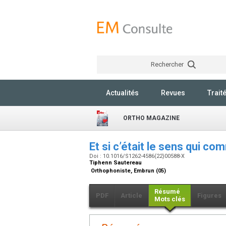
Rechercher
Actualités
Revues
Trait
ORTHO MAGAZINE
Et si c’était le sens qui c
Doi : 10.1016/S1262-4586(22)00588-X
Tiphenn Sautereau
Orthophoniste, Embrun (05)
Résumé
PDF
Article
Figures
Mots clés