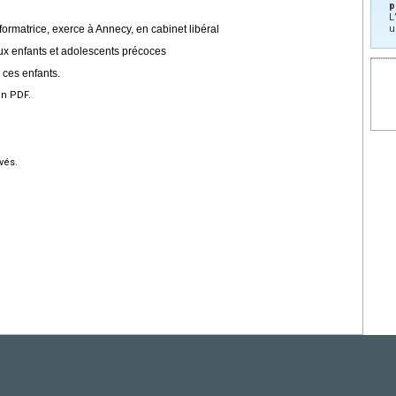
p
L
formatrice, exerce à Annecy, en cabinet libéral
u
ux enfants et adolescents précoces
 ces enfants.
en PDF.
vés.