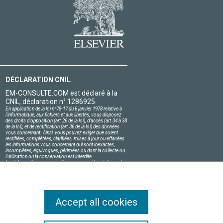
DÉCLARATION CNIL
EM-CONSULTE.COM est déclaré à la
CNIL, déclaration n° 1286925.
En application de la loi nº78-17 du 6 janvier 1978 relative à
l'informatique, aux fichiers et aux libertés, vous disposez
des droits d'opposition (art.26 de la loi), d'accès (art.34 à 38
de la loi), et de rectification (art.36 de la loi) des données
vous concernant. Ainsi, vous pouvez exiger que soient
rectifiées, complétées, clarifiées, mises à jour ou effacées
les informations vous concernant qui sont inexactes,
incomplètes, équivoques, périmées ou dont la collecte ou
l'utilisation ou la conservation est interdite.
Les informations personnelles concernant les visiteurs de
notre site, y compris leur identité, sont confidentielles.
Le responsable du site s'engage sur l'honneur à respecter
les conditions légales de confidentialité applicables en
France et à ne pas divulguer ces informations à des tiers.
Accept all cookies