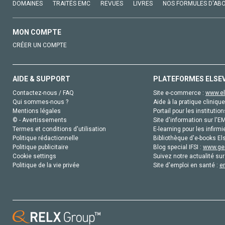
DOMAINES
TRAITÉS EMC
REVUES
LIVRES
NOS FORMULES D'AB
MON COMPTE
CRÉER UN COMPTE
AIDE & SUPPORT
PLATEFORMES ELSE
Contactez-nous / FAQ
Site e-commerce :
www.el
Qui sommes-nous ?
Aide à la pratique clinique
Mentions légales
Portail pour les institution
© - Avertissements
Site d'information sur l'E
Termes et conditions d'utilisation
E-learning pour les infirmi
Politique rédactionnelle
Bibliothèque d'e-books Els
Politique publicitaire
Blog special IFSI :
www.gen
Cookie settings
Suivez notre actualité sur
Politique de la vie privée
Site d'emploi en santé :
e