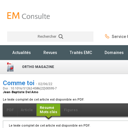
Rechercher
Service C
Rechercher
Actualités
Revues
Traités EMC
Domaines
ORTHO MAGAZINE
Comme toi
- 02/06/22
Doi : 10.1016/S1262-4586(22)00595-7
Jean-Baptiste Del Amo
Le texte complet de cet article est disponible en PDF.
Résumé
PDF
Article
Figures
Mots clés
Le texte complet de cet article est disponible en PDF.