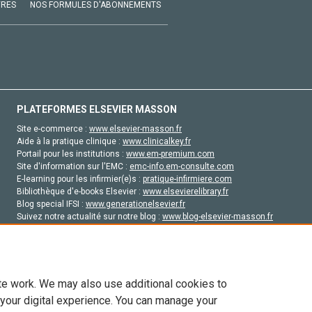
VRES
NOS FORMULES D'ABONNEMENTS
PLATEFORMES ELSEVIER MASSON
Site e-commerce :
www.elsevier-masson.fr
Aide à la pratique clinique :
www.clinicalkey.fr
Portail pour les institutions :
www.em-premium.com
Site d'information sur l'EMC :
emc-info.em-consulte.com
E-learning pour les infirmier(e)s :
pratique-infirmiere.com
Bibliothèque d'e-books Elsevier :
www.elsevierelibrary.fr
Blog special IFSI :
www.generationelsevier.fr
Suivez notre actualité sur notre blog :
www.blog-elsevier-masson.fr
Site d'emploi en santé :
emploisante.com
te work. We may also use additional cookies to
 your digital experience. You can manage your