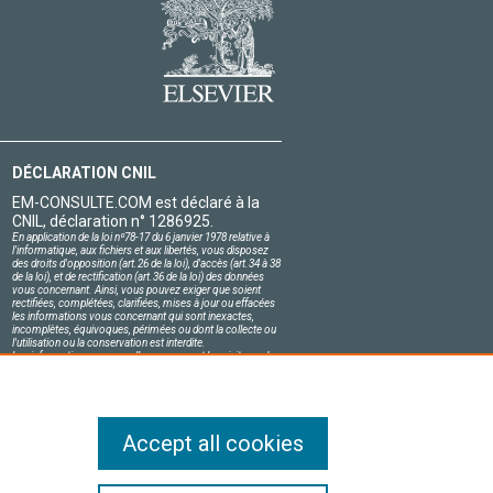
DÉCLARATION CNIL
EM-CONSULTE.COM est déclaré à la
CNIL, déclaration n° 1286925.
En application de la loi nº78-17 du 6 janvier 1978 relative à
l'informatique, aux fichiers et aux libertés, vous disposez
des droits d'opposition (art.26 de la loi), d'accès (art.34 à 38
de la loi), et de rectification (art.36 de la loi) des données
vous concernant. Ainsi, vous pouvez exiger que soient
rectifiées, complétées, clarifiées, mises à jour ou effacées
les informations vous concernant qui sont inexactes,
incomplètes, équivoques, périmées ou dont la collecte ou
l'utilisation ou la conservation est interdite.
Les informations personnelles concernant les visiteurs de
notre site, y compris leur identité, sont confidentielles.
Le responsable du site s'engage sur l'honneur à respecter
les conditions légales de confidentialité applicables en
France et à ne pas divulguer ces informations à des tiers.
Accept all cookies