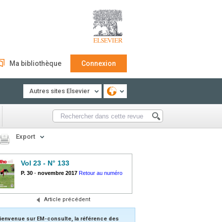
Ma bibliothèque
Connexion
Autres sites Elsevier
Export
Vol 23 - N° 133
P. 30
-
novembre 2017
Retour au numéro
Article précédent
ienvenue sur EM-consulte, la référence des