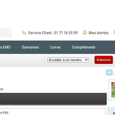
Service Client : 01 71 16 55 99
Mes alertes
Rechercher
és EMC
Domaines
Livres
Compléments
S'abonner
DF.
en PDF.
B