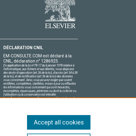
DÉCLARATION CNIL
EM-CONSULTE.COM est déclaré à la
CNIL, déclaration n° 1286925.
En application de la loi nº78-17 du 6 janvier 1978 relative à
l'informatique, aux fichiers et aux libertés, vous disposez
des droits d'opposition (art.26 de la loi), d'accès (art.34 à 38
de la loi), et de rectification (art.36 de la loi) des données
vous concernant. Ainsi, vous pouvez exiger que soient
rectifiées, complétées, clarifiées, mises à jour ou effacées
les informations vous concernant qui sont inexactes,
incomplètes, équivoques, périmées ou dont la collecte ou
l'utilisation ou la conservation est interdite.
Les informations personnelles concernant les visiteurs de
notre site, y compris leur identité, sont confidentielles.
Le responsable du site s'engage sur l'honneur à respecter
les conditions légales de confidentialité applicables en
France et à ne pas divulguer ces informations à des tiers.
Accept all cookies