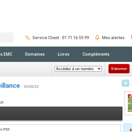
Service Client : 01 71 16 55 99
Mes alertes
Rechercher
és EMC
Domaines
Livres
Compléments
S'abonner
eillance
- 02/06/22
DF.
en PDF.
B