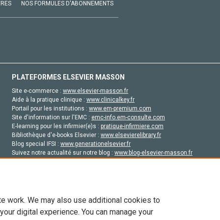
VRES
NOS FORMULES D'ABONNEMENTS
PLATEFORMES ELSEVIER MASSON
Site e-commerce :
www.elsevier-masson.fr
Aide à la pratique clinique :
www.clinicalkey.fr
Portail pour les institutions :
www.em-premium.com
Site d'information sur l'EMC :
emc-info.em-consulte.com
E-learning pour les infirmier(e)s :
pratique-infirmiere.com
Bibliothèque d'e-books Elsevier :
www.elsevierelibrary.fr
Blog special IFSI :
www.generationelsevier.fr
Suivez notre actualité sur notre blog :
www.blog-elsevier-masson.fr
Site d'emploi en santé :
emploisante.com
te work. We may also use additional cookies to
 your digital experience. You can manage your