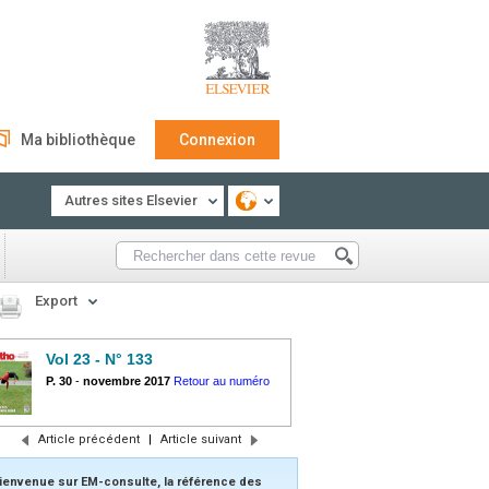
Ma bibliothèque
Connexion
Autres sites Elsevier
Export
Vol 23 - N° 133
P. 30
-
novembre 2017
Retour au numéro
Article précédent
|
Article suivant
ienvenue sur EM-consulte, la référence des