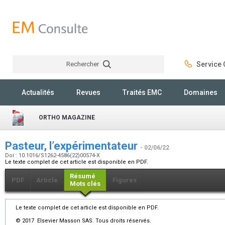
Rechercher
Service C
Rechercher
Actualités
Revues
Traités EMC
Domaines
ORTHO MAGAZINE
Pasteur, l’expérimentateur
- 02/06/22
Doi : 10.1016/S1262-4586(22)00574-X
Le texte complet de cet article est disponible en PDF.
Résumé
PDF
Article
Figures
Mots clés
Le texte complet de cet article est disponible en PDF.
© 2017 Elsevier Masson SAS. Tous droits réservés.