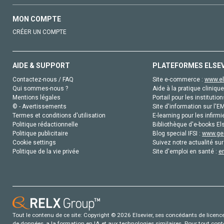
MON COMPTE
CRÉER UN COMPTE
AIDE & SUPPORT
PLATEFORMES ELSE
Contactez-nous / FAQ
Site e-commerce :
www.el
Qui sommes-nous ?
Aide à la pratique clinique
Mentions légales
Portail pour les institution
© - Avertissements
Site d'information sur l'E
Termes et conditions d'utilisation
E-learning pour les infirmi
Politique rédactionnelle
Bibliothèque d'e-books Els
Politique publicitaire
Blog special IFSI :
www.gen
Cookie settings
Suivez notre actualité sur
Politique de la vie privée
Site d'emploi en santé :
e
Tout le contenu de ce site: Copyright © 2026 Elsevier, ses concédants de licence e
de données, a la formation en IA et aux technologies similaires. Pour tout con