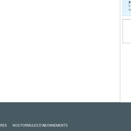
p
L
u
VRES
NOS FORMULES D'ABONNEMENTS