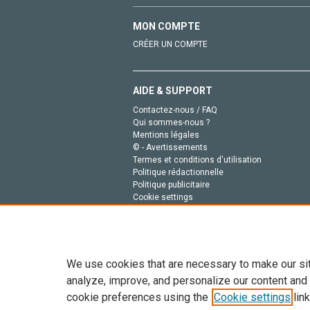
MON COMPTE
CRÉER UN COMPTE
AIDE & SUPPORT
Contactez-nous / FAQ
Qui sommes-nous ?
Mentions légales
© - Avertissements
Termes et conditions d'utilisation
Politique rédactionnelle
Politique publicitaire
Cookie settings
Politique de la vie privée
We use cookies that are necessary to make our si
analyze, improve, and personalize our content and
cookie preferences using the
Cookie settings
link
Tout le contenu de ce site: Copyright © 2026 Else
de données, a la formation en IA et aux technol