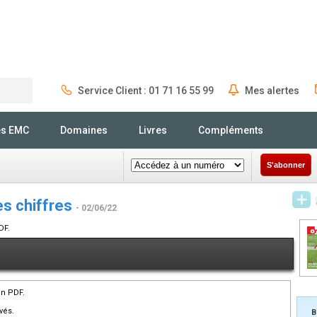
Service Client : 01 71 16 55 99
Mes alertes
Rechercher
és EMC
Domaines
Livres
Compléments
S'abonner
es chiffres
- 02/06/22
DF.
en PDF.
vés.
B