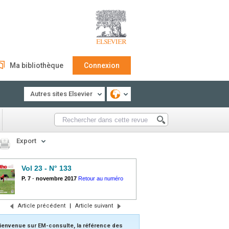
Ma bibliothèque
Connexion
Autres sites Elsevier
Export
Vol 23 - N° 133
P. 7
-
novembre 2017
Retour au numéro
Article précédent
|
Article suivant
ienvenue sur EM-consulte, la référence des