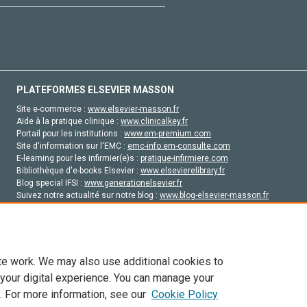
PLATEFORMES ELSEVIER MASSON
Site e-commerce :
www.elsevier-masson.fr
Aide à la pratique clinique :
www.clinicalkey.fr
Portail pour les institutions :
www.em-premium.com
Site d'information sur l'EMC :
emc-info.em-consulte.com
E-learning pour les infirmier(e)s :
pratique-infirmiere.com
Bibliothèque d'e-books Elsevier :
www.elsevierelibrary.fr
Blog special IFSI :
www.generationelsevier.fr
Suivez notre actualité sur notre blog :
www.blog-elsevier-masson.fr
Site d'emploi en santé :
emploisante.com
te work. We may also use additional cookies to
 your digital experience. You can manage your
. For more information, see our
Cookie Policy
vier, ses concédants de licence et ses contributeurs. Tout les droits sont réservés, y 
ogies similaires. Pour tout contenu en libre accès, les conditions de licence Creati