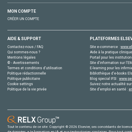
MON COMPTE
CRÉER UN COMPTE
AIDE & SUPPORT
PLATEFORMES ELSE
Contactez-nous / FAQ
Site e-commerce :
www.el
Qui sommes-nous ?
Aide à la pratique clinique
Mentions légales
Portail pour les institution
© - Avertissements
Site d'information sur l'E
Termes et conditions d'utilisation
E-learning pour les infirmi
Politique rédactionnelle
Bibliothèque d'e-books Els
Politique publicitaire
Blog special IFSI :
www.gen
Cookie settings
Suivez notre actualité sur
Politique de la vie privée
Site d'emploi en santé :
e
Tout le contenu de ce site: Copyright © 2026 Elsevier, ses concédants de licence e
de données, a la formation en IA et aux technologies similaires. Pour tout con