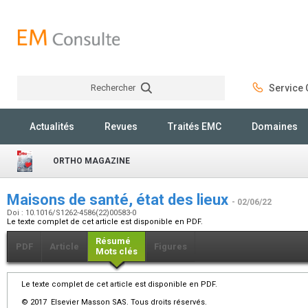
Rechercher
Service C
Rechercher
Actualités
Revues
Traités EMC
Domaines
ORTHO MAGAZINE
Maisons de santé, état des lieux
- 02/06/22
Doi : 10.1016/S1262-4586(22)00583-0
Le texte complet de cet article est disponible en PDF.
Résumé
PDF
Article
Figures
Mots clés
Le texte complet de cet article est disponible en PDF.
© 2017 Elsevier Masson SAS. Tous droits réservés.