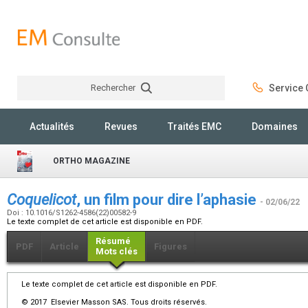
Rechercher
Service C
Rechercher
Actualités
Revues
Traités EMC
Domaines
ORTHO MAGAZINE
Coquelicot
, un film pour dire l’aphasie
- 02/06/22
Doi : 10.1016/S1262-4586(22)00582-9
Le texte complet de cet article est disponible en PDF.
Résumé
PDF
Article
Figures
Mots clés
Le texte complet de cet article est disponible en PDF.
© 2017 Elsevier Masson SAS. Tous droits réservés.