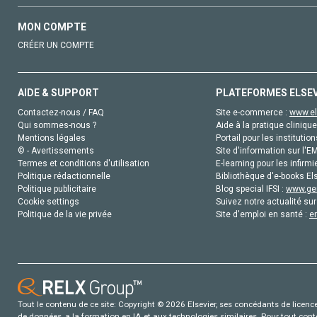
MON COMPTE
CRÉER UN COMPTE
AIDE & SUPPORT
PLATEFORMES ELSE
Contactez-nous / FAQ
Site e-commerce :
www.el
Qui sommes-nous ?
Aide à la pratique clinique
Mentions légales
Portail pour les institution
© - Avertissements
Site d'information sur l'E
Termes et conditions d'utilisation
E-learning pour les infirmi
Politique rédactionnelle
Bibliothèque d'e-books Els
Politique publicitaire
Blog special IFSI :
www.gen
Cookie settings
Suivez notre actualité sur
Politique de la vie privée
Site d'emploi en santé :
e
Tout le contenu de ce site: Copyright © 2026 Elsevier, ses concédants de licence e
de données, a la formation en IA et aux technologies similaires. Pour tout con