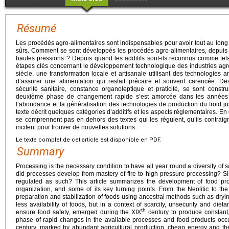
Résumé
Les procédés agro-alimentaires sont indispensables pour avoir tout au long 
sûrs. Comment se sont développés les procédés agro-alimentaires, depuis l
hautes pressions ? Depuis quand les additifs sont-ils reconnus comme tel
étapes clés concernant le développement technologique des industries agro
siècle, une transformation locale et artisanale utilisant des technologies a
d’assurer une alimentation qui restait précaire et souvent carencée. Des
sécurité sanitaire, constance organoleptique et praticité, se sont constr
deuxième phase de changement rapide s’est amorcée dans les années
l’abondance et la généralisation des technologies de production du froid j
texte décrit quelques catégories d’additifs et les aspects réglementaires. En 
se comprennent pas en dehors des textes qui les régulent, qu’ils contraign
incitent pour trouver de nouvelles solutions.
Le texte complet de cet article est disponible en PDF.
Summary
Processing is the necessary condition to have all year round a diversity of 
did processes develop from mastery of fire to high pressure processing? 
regulated as such? This article summarizes the development of food pro
organization, and some of its key turning points. From the Neolitic to the
preparation and stabilization of foods using ancestral methods such as dryi
less availability of foods, but in a context of scarcity, unsecurity and dieta
th
ensure food safety, emerged during the XIX
century to produce constant,
phase of rapid changes in the available processes and food products occ
century, marked by abundant agricultural production, cheap energy and the 