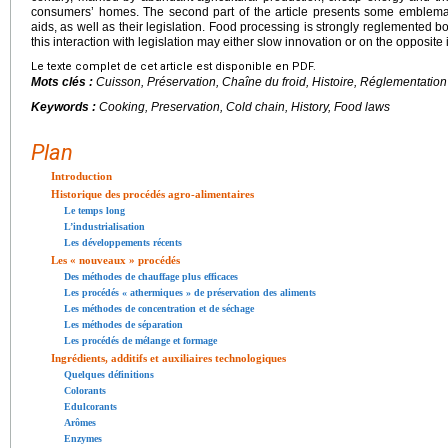
consumers’ homes. The second part of the article presents some emblemat
aids, as well as their legislation. Food processing is strongly reglemented b
this interaction with legislation may either slow innovation or on the opposite i
Le texte complet de cet article est disponible en PDF.
Mots clés :
Cuisson, Préservation, Chaîne du froid, Histoire, Réglementation
Keywords :
Cooking, Preservation, Cold chain, History, Food laws
Plan
Introduction
Historique des procédés agro-alimentaires
Le temps long
L’industrialisation
Les développements récents
Les « nouveaux » procédés
Des méthodes de chauffage plus efficaces
Les procédés « athermiques » de préservation des aliments
Les méthodes de concentration et de séchage
Les méthodes de séparation
Les procédés de mélange et formage
Ingrédients, additifs et auxiliaires technologiques
Quelques définitions
Colorants
Edulcorants
Arômes
Enzymes