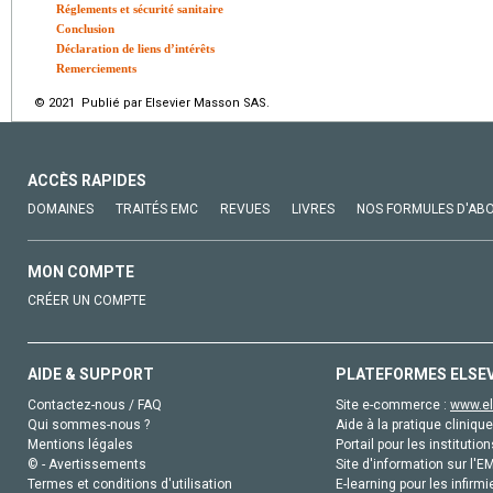
Réglements et sécurité sanitaire
Conclusion
Déclaration de liens d’intérêts
Remerciements
© 2021 Publié par Elsevier Masson SAS.
ACCÈS RAPIDES
DOMAINES
TRAITÉS EMC
REVUES
LIVRES
NOS FORMULES D'AB
MON COMPTE
CRÉER UN COMPTE
AIDE & SUPPORT
PLATEFORMES ELSE
Contactez-nous / FAQ
Site e-commerce :
www.el
Qui sommes-nous ?
Aide à la pratique clinique
Mentions légales
Portail pour les institution
© - Avertissements
Site d'information sur l'E
Termes et conditions d'utilisation
E-learning pour les infirmi