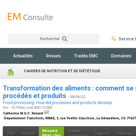
Rechercher
Service C
Rechercher
Actualités
Revues
Traités EMC
Domaines
CAHIERS DE NUTRITION ET DE DIÉTÉTIQUE
Transformation des aliments : comment se
procédés et produits
- 08/06/22
Food processing: How did processes and products develop
Doi : 10.1016/j.cnd.2021.12.002
Catherine M.G.C. Renard
Département Transform, INRAE, 3, rue Yvette-Cauchois, La Géraudière, CS 71627
Résumé
Points
PDF
Article
Figures
Tableaux
Mots clés
essentiels