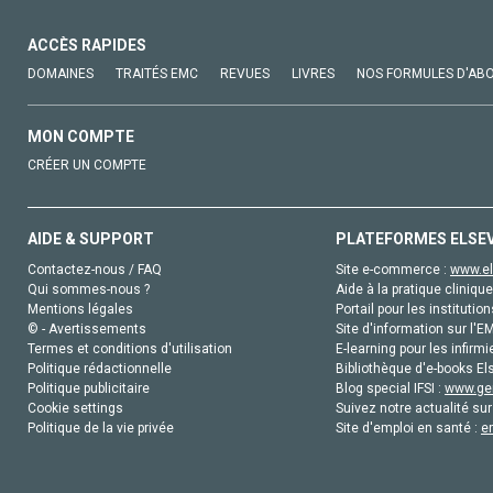
ACCÈS RAPIDES
DOMAINES
TRAITÉS EMC
REVUES
LIVRES
NOS FORMULES D'AB
MON COMPTE
CRÉER UN COMPTE
AIDE & SUPPORT
PLATEFORMES ELSE
Contactez-nous / FAQ
Site e-commerce :
www.el
Qui sommes-nous ?
Aide à la pratique clinique
Mentions légales
Portail pour les institution
© - Avertissements
Site d'information sur l'E
Termes et conditions d'utilisation
E-learning pour les infirmi
Politique rédactionnelle
Bibliothèque d'e-books Els
Politique publicitaire
Blog special IFSI :
www.gen
Cookie settings
Suivez notre actualité sur
Politique de la vie privée
Site d'emploi en santé :
e