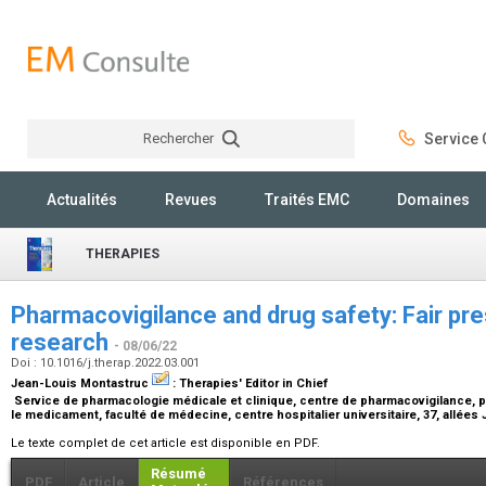
Rechercher
Service C
Rechercher
Actualités
Revues
Traités EMC
Domaines
THERAPIES
Pharmacovigilance and drug safety: Fair pres
research
- 08/06/22
Doi : 10.1016/j.therap.2022.03.001
Jean-Louis Montastruc
:
Therapies' Editor in Chief
Service de pharmacologie médicale et clinique, centre de pharmacovigilance, 
le medicament, faculté de médecine, centre hospitalier universitaire, 37, allée
Le texte complet de cet article est disponible en PDF.
Résumé
PDF
Article
Références