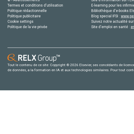
© - Avertissements
Site d'information sur l'E
Termes et conditions d'utilisation
E-learning pour les infirmi
Politique rédactionnelle
Bibliothèque d'e-books Els
Politique publicitaire
Blog special IFSI :
www.gen
Cookie settings
Suivez notre actualité sur
Politique de la vie privée
Site d'emploi en santé :
e
Tout le contenu de ce site: Copyright © 2026 Elsevier, ses concédants de licence e
de données, a la formation en IA et aux technologies similaires. Pour tout con