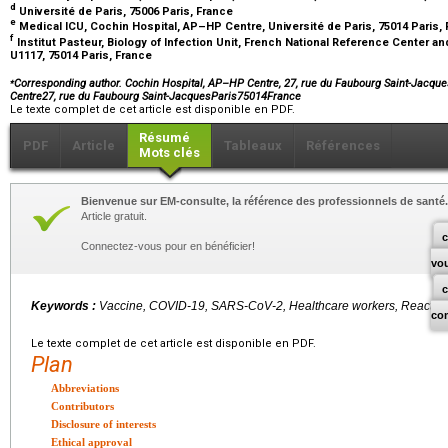
d
Université de Paris, 75006 Paris, France
e
Medical ICU, Cochin Hospital, AP–HP Centre, Université de Paris, 75014 Paris,
f
Institut Pasteur, Biology of Infection Unit, French National Reference Center a
U1117, 75014 Paris, France
⁎
Corresponding author. Cochin Hospital, AP–HP Centre, 27, rue du Faubourg Saint-Jacqu
Centre27, rue du Faubourg Saint-JacquesParis75014France
Le texte complet de cet article est disponible en PDF.
Résumé
PDF
Article
Tableaux
Références
Mots clés
Bienvenue sur EM-consulte, la référence des professionnels de santé.
Article gratuit.
c
Connectez-vous pour en bénéficier!
vo
Keywords :
Vaccine, COVID-19, SARS-CoV-2, Healthcare workers, Reactogen
co
Le texte complet de cet article est disponible en PDF.
Plan
Abbreviations
Contributors
Disclosure of interests
Ethical approval