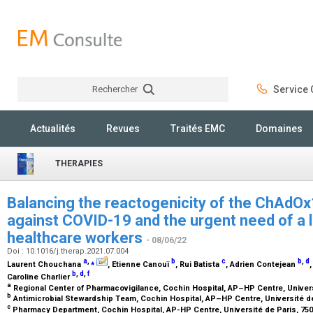
Rechercher
Service C
Rechercher
Actualités
Revues
Traités EMC
Domaines
THERAPIES
Balancing the reactogenicity of the ChAdO
against COVID-19 and the urgent need of a 
healthcare workers
- 08/06/22
Doi : 10.1016/j.therap.2021.07.004
a
,
⁎
b
c
b
,
d
Laurent Chouchana
, Etienne Canouï
, Rui Batista
, Adrien Contejean
b
,
d
,
f
Caroline Charlier
a
Regional Center of Pharmacovigilance, Cochin Hospital, AP–HP Centre, Univers
b
Antimicrobial Stewardship Team, Cochin Hospital, AP–HP Centre, Université de
c
Pharmacy Department, Cochin Hospital, AP-HP Centre, Université de Paris, 750