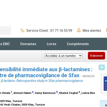
Service Client : 01 71 16 55 99
Mes alertes
Rechercher
és EMC
Domaines
Livres
Compléments
S'abonner
ensibilité immédiate aux β-lactamines :
ntre de pharmacovigilance de Sfax
- 08/06/22
 β-lactams: Retrospective study in Sfax pharmacovigilance
c
a
b
a
en Hmida
, Ahmed Hakim
, Samy Kammoun
, Khaled Zeghal
, Lobna Ben
3029 Sfax, Tunisie
HU Hedi-Chaker, 3029 Sfax, Tunisie
B