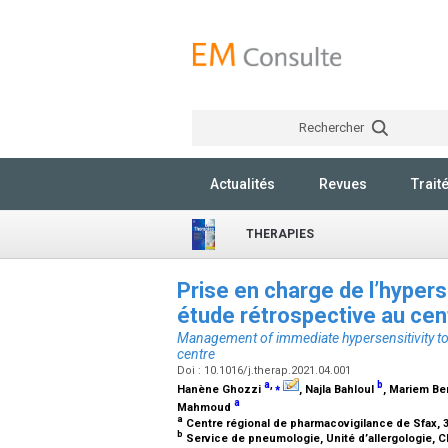
Rechercher
Actualités
Revues
Trait
THERAPIES
Prise en charge de l’hypers
étude rétrospective au ce
Management of immediate hypersensitivity to
centre
Doi : 10.1016/j.therap.2021.04.001
a
,
⁎
b
Hanène Ghozzi
, Najla Bahloul
, Mariem B
a
Mahmoud
a
Centre régional de pharmacovigilance de Sfax, 
b
Service de pneumologie, Unité d’allergologie, C