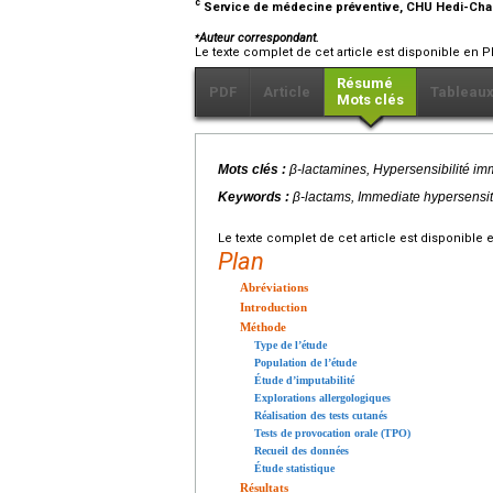
c
Service de médecine préventive, CHU Hedi-Chake
⁎
Auteur correspondant.
Le texte complet de cet article est disponible en P
Résumé
PDF
Article
Tableau
Mots clés
Mots clés :
β-lactamines, Hypersensibilité im
Keywords :
β-lactams, Immediate hypersensitiv
Le texte complet de cet article est disponible 
Plan
Abréviations
Introduction
Méthode
Type de l’étude
Population de l’étude
Étude d’imputabilité
Explorations allergologiques
Réalisation des tests cutanés
Tests de provocation orale (TPO)
Recueil des données
Étude statistique
Résultats