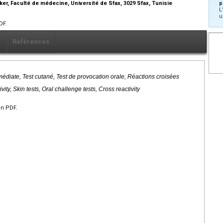
r, Faculté de médecine, Université de Sfax, 3029 Sfax, Tunisie
p
L
u
DF.
x
Références
médiate, Test cutané, Test de provocation orale, Réactions croisées
ity, Skin tests, Oral challenge tests, Cross reactivity
en PDF.