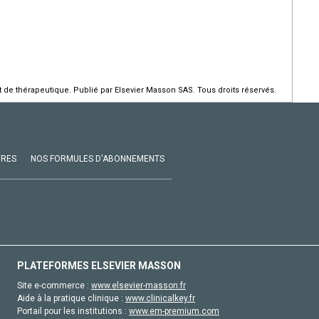
de thérapeutique. Publié par Elsevier Masson SAS. Tous droits réservés.
VRES
NOS FORMULES D'ABONNEMENTS
PLATEFORMES ELSEVIER MASSON
Site e-commerce :
www.elsevier-masson.fr
Aide à la pratique clinique :
www.clinicalkey.fr
Portail pour les institutions :
www.em-premium.com