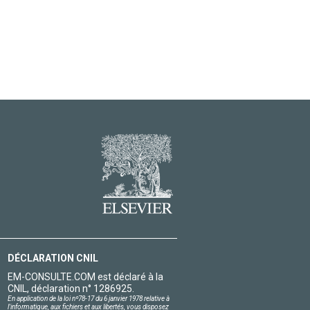
DÉCLARATION CNIL
EM-CONSULTE.COM est déclaré à la
CNIL, déclaration n° 1286925.
En application de la loi nº78-17 du 6 janvier 1978 relative à
l'informatique, aux fichiers et aux libertés, vous disposez