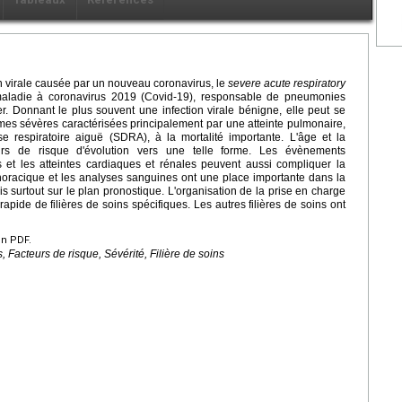
n virale causée par un nouveau coronavirus, le
severe acute respiratory
aladie à coronavirus 2019 (Covid-19), responsable de pneumonies
. Donnant le plus souvent une infection virale bénigne, elle peut se
es sévères caractérisées principalement par une atteinte pulmonaire,
e respiratoire aiguë (SDRA), à la mortalité importante. L'âge et la
urs de risque d'évolution vers une telle forme. Les évènements
 et les atteintes cardiaques et rénales peuvent aussi compliquer la
thoracique et les analyses sanguines ont une place importante dans la
s surtout sur le plan pronostique. L'organisation de la prise en charge
apide de filières de soins spécifiques. Les autres filières de soins ont
en PDF.
, Facteurs de risque, Sévérité, Filière de soins