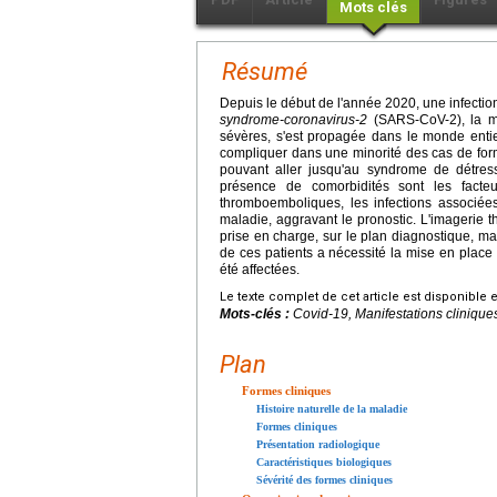
Mots clés
Résumé
Depuis le début de l'année 2020, une infectio
syndrome-coronavirus-2
(SARS-CoV-2), la m
sévères, s'est propagée dans le monde entier
compliquer dans une minorité des cas de form
pouvant aller jusqu'au syndrome de détress
présence de comorbidités sont les facte
thromboemboliques, les infections associées
maladie, aggravant le pronostic. L'imagerie 
prise en charge, sur le plan diagnostique, mai
de ces patients a nécessité la mise en place r
été affectées.
Le texte complet de cet article est disponible 
Mots-clés :
Covid-19, Manifestations cliniques
Plan
Formes cliniques
Histoire naturelle de la maladie
Formes cliniques
Présentation radiologique
Caractéristiques biologiques
Sévérité des formes cliniques