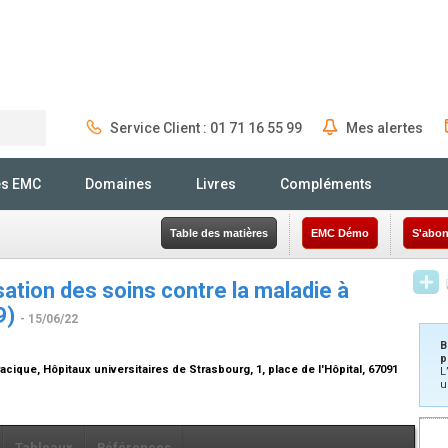
Service Client : 01 71 16 55 99
Mes alertes
Rechercher
és EMC
Domaines
Livres
Compléments
Table des matières
EMC Démo
S'abon
ation des soins contre la maladie à
9)
- 15/06/22
B
p
ique, Hôpitaux universitaires de Strasbourg, 1, place de l'Hôpital, 67091
L
u
Tableaux
Références