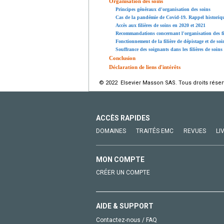
Organisation des soins
Principes généraux d'organisation des soins
Cas de la pandémie de Covid-19. Rappel historiqu
Accès aux filières de soins en 2020 et 2021
Recommandations concernant l'organisation des fil
Fonctionnement de la filière de dépistage et de soi
Souffrance des soignants dans les filières de soins
Conclusion
Déclaration de liens d'intérêts
© 2022 Elsevier Masson SAS. Tous droits réser
ACCÈS RAPIDES
DOMAINES
TRAITÉS EMC
REVUES
LI
MON COMPTE
CRÉER UN COMPTE
AIDE & SUPPORT
Contactez-nous / FAQ