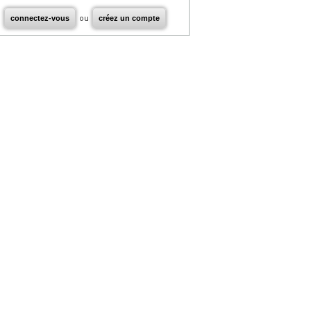
connectez-vous
ou
créez un compte