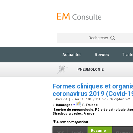
Rechercher
Actualités
Revues
Trait
PNEUMOLOGIE
Formes cliniques et organis
coronavirus 2019 (Covid-1
[6-040-P-10] - Doi : 10.1016/S1155-195X(22)44202-2
⁎
L. Kassegne
, P. Fraisse
Service de pneumologie, Pôle de pathologie thorac
Strasbourg cedex, France
Auteur correspondant.
Résumé
PDF
Article
Figures