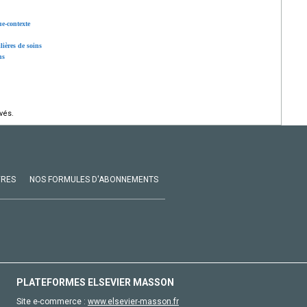
e-contexte
ières de soins
ns
vés.
VRES
NOS FORMULES D'ABONNEMENTS
PLATEFORMES ELSEVIER MASSON
Site e-commerce :
www.elsevier-masson.fr